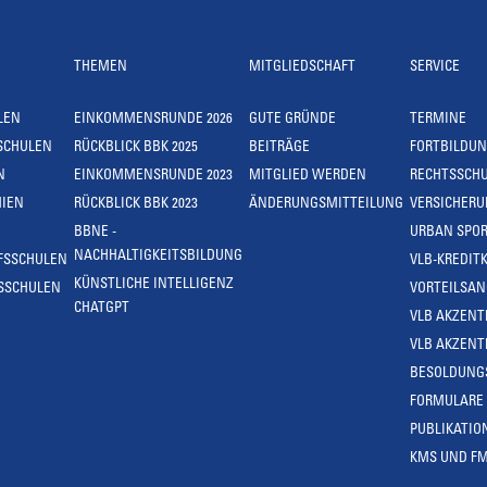
THEMEN
MITGLIEDSCHAFT
SERVICE
LEN
EINKOMMENSRUNDE 2026
GUTE GRÜNDE
TERMINE
SCHULEN
RÜCKBLICK BBK 2025
BEITRÄGE
FORTBILDU
N
EINKOMMENSRUNDE 2023
MITGLIED WERDEN
RECHTSSCH
IEN
RÜCKBLICK BBK 2023
ÄNDERUNGSMITTEILUNG
VERSICHER
BBNE -
URBAN SPOR
NACHHALTIGKEITSBILDUNG
FSSCHULEN
VLB-KREDIT
KÜNSTLICHE INTELLIGENZ
SSCHULEN
VORTEILSA
CHATGPT
VLB AKZENT
VLB AKZENT
BESOLDUNG
FORMULARE
PUBLIKATIO
KMS UND F