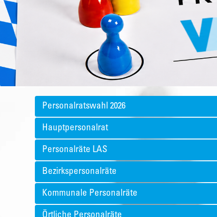
Personalratswahl 2026
Hauptpersonalrat
Personalräte LAS
Bezirkspersonalräte
Kommunale Personalräte
Örtliche Personalräte