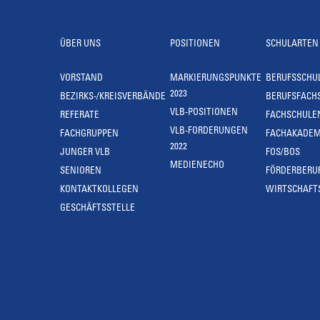
ÜBER UNS
POSITIONEN
SCHULARTEN
VORSTAND
MARKIERUNGSPUNKTE
BERUFSSCHU
2023
BEZIRKS-/KREISVERBÄNDE
BERUFSFACH
VLB-POSITIONEN
REFERATE
FACHSCHULE
VLB-FORDERUNGEN
FACHGRUPPEN
FACHAKADEM
2022
JUNGER VLB
FOS/BOS
MEDIENECHO
SENIOREN
FÖRDERBERU
KONTAKTKOLLEGEN
WIRTSCHAFT
GESCHÄFTSSTELLE