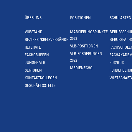
ÜBER UNS
POSITIONEN
SCHULARTEN
VORSTAND
MARKIERUNGSPUNKTE
BERUFSSCHU
2023
BEZIRKS-/KREISVERBÄNDE
BERUFSFACH
VLB-POSITIONEN
REFERATE
FACHSCHULE
VLB-FORDERUNGEN
FACHGRUPPEN
FACHAKADEM
2022
JUNGER VLB
FOS/BOS
MEDIENECHO
SENIOREN
FÖRDERBERU
KONTAKTKOLLEGEN
WIRTSCHAFT
GESCHÄFTSSTELLE