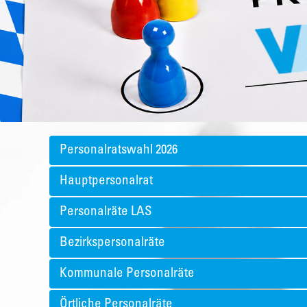
Personalratswahl 2026
Hauptpersonalrat
Personalräte LAS
Bezirkspersonalräte
Kommunale Personalräte
Örtliche Personalräte