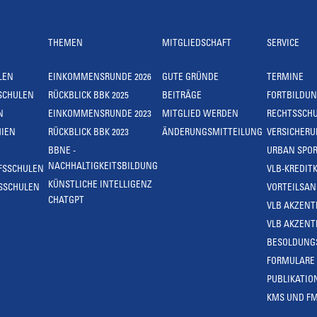
THEMEN
MITGLIEDSCHAFT
SERVICE
LEN
EINKOMMENSRUNDE 2026
GUTE GRÜNDE
TERMINE
SCHULEN
RÜCKBLICK BBK 2025
BEITRÄGE
FORTBILDU
N
EINKOMMENSRUNDE 2023
MITGLIED WERDEN
RECHTSSCH
IEN
RÜCKBLICK BBK 2023
ÄNDERUNGSMITTEILUNG
VERSICHER
BBNE -
URBAN SPOR
NACHHALTIGKEITSBILDUNG
FSSCHULEN
VLB-KREDIT
KÜNSTLICHE INTELLIGENZ
SSCHULEN
VORTEILSA
CHATGPT
VLB AKZENT
VLB AKZENT
BESOLDUNG
FORMULARE
PUBLIKATIO
KMS UND F