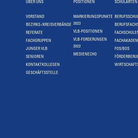
ÜBER UNS
POSITIONEN
SCHULARTEN
VORSTAND
MARKIERUNGSPUNKTE
BERUFSSCHU
2023
BEZIRKS-/KREISVERBÄNDE
BERUFSFACH
VLB-POSITIONEN
REFERATE
FACHSCHULE
VLB-FORDERUNGEN
FACHGRUPPEN
FACHAKADEM
2022
JUNGER VLB
FOS/BOS
MEDIENECHO
SENIOREN
FÖRDERBERU
KONTAKTKOLLEGEN
WIRTSCHAFT
GESCHÄFTSSTELLE