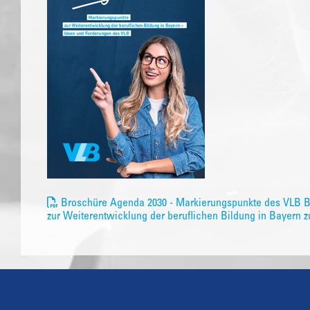
Broschüre Agenda 2030 - Markierungspunkte des VLB 
zur Weiterentwicklung der beruflichen Bildung in Bayern