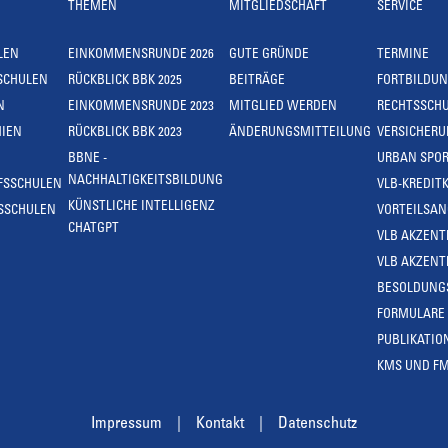
THEMEN
MITGLIEDSCHAFT
SERVICE
LEN
EINKOMMENSRUNDE 2026
GUTE GRÜNDE
TERMINE
SCHULEN
RÜCKBLICK BBK 2025
BEITRÄGE
FORTBILDU
N
EINKOMMENSRUNDE 2023
MITGLIED WERDEN
RECHTSSCH
IEN
RÜCKBLICK BBK 2023
ÄNDERUNGSMITTEILUNG
VERSICHER
BBNE -
URBAN SPOR
NACHHALTIGKEITSBILDUNG
FSSCHULEN
VLB-KREDIT
KÜNSTLICHE INTELLIGENZ
SSCHULEN
VORTEILSA
CHATGPT
VLB AKZENT
VLB AKZENT
BESOLDUNG
FORMULARE
PUBLIKATIO
KMS UND F
Impressum
Kontakt
Datenschutz