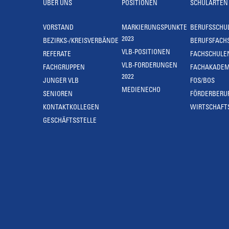
ÜBER UNS
POSITIONEN
SCHULARTEN
VORSTAND
MARKIERUNGSPUNKTE
BERUFSSCHU
2023
BEZIRKS-/KREISVERBÄNDE
BERUFSFACH
VLB-POSITIONEN
REFERATE
FACHSCHULE
VLB-FORDERUNGEN
FACHGRUPPEN
FACHAKADEM
2022
JUNGER VLB
FOS/BOS
MEDIENECHO
SENIOREN
FÖRDERBERU
KONTAKTKOLLEGEN
WIRTSCHAFT
GESCHÄFTSSTELLE