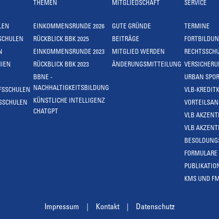
THEMEN
MITGLIEDSCHAFT
SERVICE
LEN
EINKOMMENSRUNDE 2026
GUTE GRÜNDE
TERMINE
SCHULEN
RÜCKBLICK BBK 2025
BEITRÄGE
FORTBILDU
N
EINKOMMENSRUNDE 2023
MITGLIED WERDEN
RECHTSSCH
IEN
RÜCKBLICK BBK 2023
ÄNDERUNGSMITTEILUNG
VERSICHER
BBNE -
URBAN SPOR
NACHHALTIGKEITSBILDUNG
FSSCHULEN
VLB-KREDIT
KÜNSTLICHE INTELLIGENZ
SSCHULEN
VORTEILSA
CHATGPT
VLB AKZENT
VLB AKZENT
BESOLDUNG
FORMULARE
PUBLIKATIO
KMS UND F
Impressum
Kontakt
Datenschutz