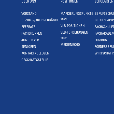
ÜBER UNS
POSITIONEN
SCHULARTEN
VORSTAND
MARKIERUNGSPUNKTE
BERUFSSCHU
2023
BEZIRKS-/KREISVERBÄNDE
BERUFSFACH
VLB-POSITIONEN
REFERATE
FACHSCHULE
VLB-FORDERUNGEN
FACHGRUPPEN
FACHAKADEM
2022
JUNGER VLB
FOS/BOS
MEDIENECHO
SENIOREN
FÖRDERBERU
KONTAKTKOLLEGEN
WIRTSCHAFT
GESCHÄFTSSTELLE