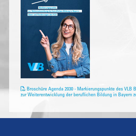
Broschüre Agenda 2030 - Markierungspunkte des VLB 
zur Weiterentwicklung der beruflichen Bildung in Bayern