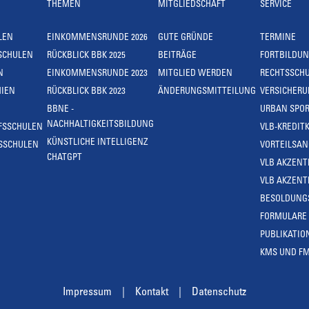
THEMEN
MITGLIEDSCHAFT
SERVICE
LEN
EINKOMMENSRUNDE 2026
GUTE GRÜNDE
TERMINE
SCHULEN
RÜCKBLICK BBK 2025
BEITRÄGE
FORTBILDU
N
EINKOMMENSRUNDE 2023
MITGLIED WERDEN
RECHTSSCH
IEN
RÜCKBLICK BBK 2023
ÄNDERUNGSMITTEILUNG
VERSICHER
BBNE -
URBAN SPOR
NACHHALTIGKEITSBILDUNG
FSSCHULEN
VLB-KREDIT
KÜNSTLICHE INTELLIGENZ
SSCHULEN
VORTEILSA
CHATGPT
VLB AKZENT
VLB AKZENT
BESOLDUNG
FORMULARE
PUBLIKATIO
KMS UND F
Impressum
Kontakt
Datenschutz