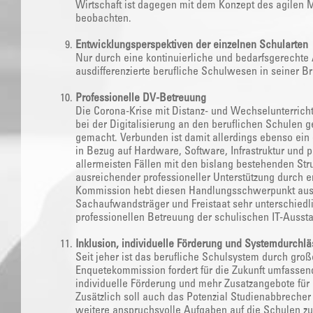
Wirtschaft ist dagegen mit dem Konzept des agilen 
beobachten.
Entwicklungsperspektiven der einzelnen Schularten
Nur durch eine kontinuierliche und bedarfsgerechte
ausdifferenzierte berufliche Schulwesen in seiner Bre
Professionelle DV-Betreuung
Die Corona-Krise mit Distanz- und Wechselunterrich
bei der Digitalisierung an den beruflichen Schulen 
gemacht. Verbunden ist damit allerdings ebenso ein 
in Bezug auf Hardware, Software, Infrastruktur und
allermeisten Fällen mit den bislang bestehenden St
ausreichender professioneller Unterstützung durch 
Kommission hebt diesen Handlungsschwerpunkt ausd
Sachaufwandsträger und Freistaat sehr unterschiedl
professionellen Betreuung der schulischen IT-Ausst
Inklusion, individuelle Förderung und Systemdurchlä
Seit jeher ist das berufliche Schulsystem durch gro
Enquetekommission fordert für die Zukunft umfassen
individuelle Förderung und mehr Zusatzangebote für 
Zusätzlich soll auch das Potenzial Studienabbrech
weitere anspruchsvolle Aufgaben auf die Schulen zu,