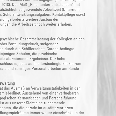
 2018). Das Maß „Pflichtunterrichtsstunden“ mit
atsächlich aufgewendete Arbeitszeit (Unterricht,
en, Schulentwicklungsaufgaben, Kontaktpflege usw.)
ion geforderte weitere Ausbau der
ungen die Arbeitszeit noch weiter erhöhen.
e psychische Gesamtbelastung der Kollegien an den
oher Fortbildungsdruck, steigender
 durch die Schülerschaft, Corona-bedingte
iejenigen Schulen, die psychische
eils alarmierende Ergebnisse. Der hohe
kschluss zu, dass auch altersbedingte Effekte zum
iate und sonstiges Personal arbeiten am Rande
erwaltung
 hat das Ausmaß an Verwaltungstätigkeiten in den
demiebedingt. Ausgehend von einer verfügbaren
dagogischen Kernaufgaben und Personalführung
g ist aus unserer Sicht eine zunehmende
chten, die die gerade im ausdifferenzierten
ungsspielräume immer weiter einschränkt. In der