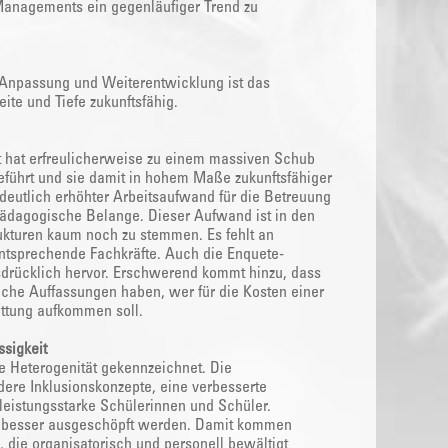
Managements ein gegenläufiger Trend zu
 Anpassung und Weiterentwicklung ist das
ite und Tiefe zukunftsfähig.
t hat erfreulicherweise zu einem massiven Schub
geführt und sie damit in hohem Maße zukunftsfähiger
deutlich erhöhter Arbeitsaufwand für die Betreuung
 pädagogische Belange. Dieser Aufwand ist in den
rukturen kaum noch zu stemmen. Es fehlt an
entsprechende Fachkräfte. Auch die Enquete-
rücklich hervor. Erschwerend kommt hinzu, dass
iche Auffassungen haben, wer für die Kosten einer
attung aufkommen soll.
ssigkeit
ße Heterogenität gekennzeichnet. Die
dere Inklusionskonzepte, eine verbesserte
leistungsstarke Schülerinnen und Schüler.
er besser ausgeschöpft werden. Damit kommen
 die organisatorisch und personell bewältigt