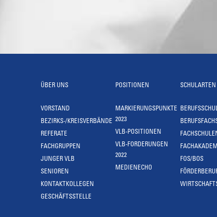
ÜBER UNS
POSITIONEN
SCHULARTEN
VORSTAND
MARKIERUNGSPUNKTE
BERUFSSCHU
2023
BEZIRKS-/KREISVERBÄNDE
BERUFSFACH
VLB-POSITIONEN
REFERATE
FACHSCHULE
VLB-FORDERUNGEN
FACHGRUPPEN
FACHAKADEM
2022
JUNGER VLB
FOS/BOS
MEDIENECHO
SENIOREN
FÖRDERBERU
KONTAKTKOLLEGEN
WIRTSCHAFT
GESCHÄFTSSTELLE