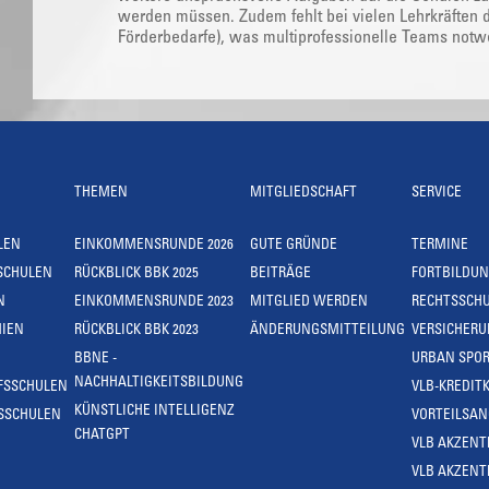
werden müssen. Zudem fehlt bei vielen Lehrkräften di
Förderbedarfe), was multiprofessionelle Teams not
THEMEN
MITGLIEDSCHAFT
SERVICE
LEN
EINKOMMENSRUNDE 2026
GUTE GRÜNDE
TERMINE
SCHULEN
RÜCKBLICK BBK 2025
BEITRÄGE
FORTBILDU
N
EINKOMMENSRUNDE 2023
MITGLIED WERDEN
RECHTSSCH
IEN
RÜCKBLICK BBK 2023
ÄNDERUNGSMITTEILUNG
VERSICHER
BBNE -
URBAN SPOR
NACHHALTIGKEITSBILDUNG
FSSCHULEN
VLB-KREDIT
KÜNSTLICHE INTELLIGENZ
SSCHULEN
VORTEILSA
CHATGPT
VLB AKZENT
VLB AKZENT