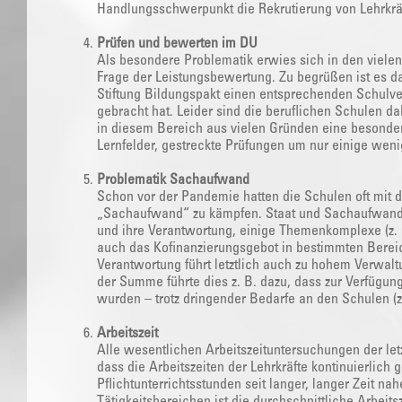
Handlungsschwerpunkt die Rekrutierung von Lehrkrä
Prüfen und bewerten im DU
Als besondere Problematik erwies sich in den viele
Frage der Leistungsbewertung. Zu begrüßen ist es d
Stiftung Bildungspakt einen entsprechenden Schulve
gebracht hat. Leider sind die beruflichen Schulen da
in diesem Bereich aus vielen Gründen eine besonde
Lernfelder, gestreckte Prüfungen um nur einige wen
Problematik Sachaufwand
Schon vor der Pandemie hatten die Schulen oft mit 
„Sachaufwand“ zu kämpfen. Staat und Sachaufwandst
und ihre Verantwortung, einige Themenkomplexe (z. 
auch das Kofinanzierungsgebot in bestimmten Bereic
Verantwortung führt letztlich auch zu hohem Verwa
der Summe führte dies z. B. dazu, dass zur Verfügun
wurden – trotz dringender Bedarfe an den Schulen (z.
Arbeitszeit
Alle wesentlichen Arbeitszeituntersuchungen der le
dass die Arbeitszeiten der Lehrkräfte kontinuierlich
Pflichtunterrichtsstunden seit langer, langer Zeit nah
Tätigkeitsbereichen ist die durchschnittliche Arbeit