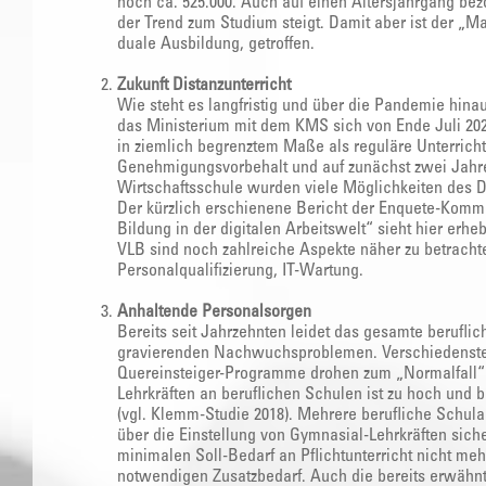
noch ca. 525.000. Auch auf einen Altersjahrgang bez
der Trend zum Studium steigt. Damit aber ist der „M
duale Ausbildung, getroffen.
Zukunft Distanzunterricht
Wie steht es langfristig und über die Pandemie hin
das Ministerium mit dem KMS sich von Ende Juli 20
in ziemlich begrenztem Maße als reguläre Unterrich
Genehmigungsvorbehalt und auf zunächst zwei Jahre
Wirtschaftsschule wurden viele Möglichkeiten des Di
Der kürzlich erschienene Bericht der Enquete-Komm
Bildung in der digitalen Arbeitswelt“ sieht hier er
VLB sind noch zahlreiche Aspekte näher zu betrachten
Personalqualifizierung, IT-Wartung.
Anhaltende Personalsorgen
Bereits seit Jahrzehnten leidet das gesamte berufli
gravierenden Nachwuchsproblemen. Verschiedenste 
Quereinsteiger-Programme drohen zum „Normalfall“ 
Lehrkräften an beruflichen Schulen ist zu hoch und b
(vgl. Klemm-Studie 2018). Mehrere berufliche Schular
über die Einstellung von Gymnasial-Lehrkräften sich
minimalen Soll-Bedarf an Pflichtunterricht nicht me
notwendigen Zusatzbedarf. Auch die bereits erwähn