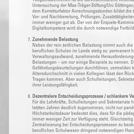
Untersuchung der Max-Träger-Stiftung/Uni Göttingen,
dem Korrekturfaktor Anrechnungsstunden bildet die t
Vor- und Nachbereitung, Prüfungen, Zusatztätigkeit
immer weniger gut ab. Der von der Enquete-Kommiss
Digitalkompetenz wird die durch notwendige Fortbild
Zunehmende Belastung
Neben der rein zeitlichen Belastung nimmt auch di
beruflichen Schulen im Lande stetig zu: permanent h
Verwaltungsaufwand, zunehmende Herausforderungen
Belastungen – um nur einige Beispiele zu nennen. D
Gefährdungsbeurteilungen durchführen, vermelden t
Altersdurchschnitt in vielen Kollegien lässt den Rüc
Tragen kommen. Aber auch Schulleitungen, Sekretar
ihrer Leistungsfähigkeit.
Dezentralere Entscheidungsprozesse / schlankere V
Für die Lehrkräfte, Schulleitungen und Sekretariate
letzten Jahren deutlich zugenommen, nicht nur pan
Höchstarbeitsdauer bedeutet dies, dass für die pä
immer weniger Zeit zur Verfügung steht. Gleichzeiti
Zentralisierung bei Entscheidungsprozessen zu beoba
beruflichen Schulwesen dringend notwendigen Handl