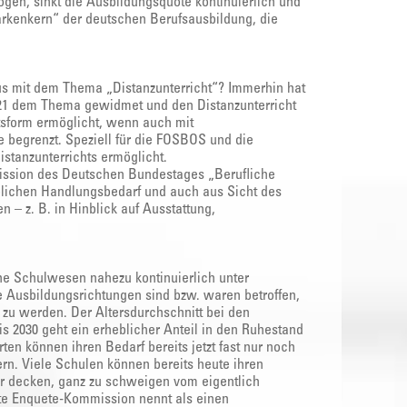
ogen, sinkt die Ausbildungsquote kontinuierlich und
arkenkern“ der deutschen Berufsausbildung, die
aus mit dem Thema „Distanzunterricht“? Immerhin hat
21 dem Thema gewidmet und den Distanzunterricht
tsform ermöglicht, wenn auch mit
 begrenzt. Speziell für die FOSBOS und die
stanzunterrichts ermöglicht.
ission des Deutschen Bundestages „Berufliche
heblichen Handlungsbedarf und auch aus Sicht des
 – z. B. in Hinblick auf Ausstattung,
che Schulwesen nahezu kontinuierlich unter
Ausbildungsrichtungen sind bzw. waren betroffen,
zu werden. Der Altersdurchschnitt bei den
is 2030 geht ein erheblicher Anteil in den Ruhestand
ten können ihren Bedarf bereits jetzt fast nur noch
ern. Viele Schulen können bereits heute ihren
hr decken, ganz zu schweigen vom eigentlich
te Enquete-Kommission nennt als einen