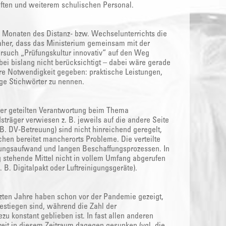
ften und weiterem schulischen Personal.
n Monaten des Distanz- bzw. Wechselunterrichts die
aher, dass das Ministerium gemeinsam mit der
rsuch „Prüfungskultur innovativ“ auf den Weg
bei bislang nicht berücksichtigt – dabei wäre gerade
re Notwendigkeit gegeben: praktische Leistungen,
ige Stichwörter zu nennen.
der geteilten Verantwortung beim Thema
räger verwiesen z. B. jeweils auf die andere Seite
B. DV-Betreuung) sind nicht hinreichend geregelt,
hen bereitet mancherorts Probleme. Die verteilte
ltungsaufwand und langen Beschaffungsprozessen. In
g stehende Mittel nicht in vollem Umfang abgerufen
 B. Digitalpakt oder Luftreinigungsgeräte).
tzten Jahre haben schon vor der Pandemie gezeigt,
 gestiegen sind, während die Zahl der
ezu konstant geblieben ist. In fast allen anderen
szeit in diesem Zeitraum dagegen gesunken (vgl. die