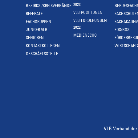
2023
BEZIRKS-/KREISVERBÄNDE
BERUFSFACH
VLB-POSITIONEN
REFERATE
FACHSCHULE
VLB-FORDERUNGEN
FACHGRUPPEN
FACHAKADEM
2022
JUNGER VLB
FOS/BOS
MEDIENECHO
SENIOREN
FÖRDERBERU
KONTAKTKOLLEGEN
WIRTSCHAFT
GESCHÄFTSSTELLE
VLB Verband der 