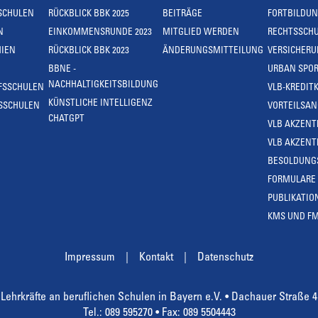
SCHULEN
RÜCKBLICK BBK 2025
BEITRÄGE
FORTBILDU
N
EINKOMMENSRUNDE 2023
MITGLIED WERDEN
RECHTSSCH
IEN
RÜCKBLICK BBK 2023
ÄNDERUNGSMITTEILUNG
VERSICHER
BBNE -
URBAN SPOR
NACHHALTIGKEITSBILDUNG
FSSCHULEN
VLB-KREDIT
KÜNSTLICHE INTELLIGENZ
SSCHULEN
VORTEILSA
CHATGPT
VLB AKZENT
VLB AKZENT
BESOLDUNG
FORMULARE
PUBLIKATIO
KMS UND F
Impressum
Kontakt
Datenschutz
Lehrkräfte an beruflichen Schulen in Bayern e.V. • Dachauer Straße 
Tel.: 089 595270 • Fax: 089 5504443