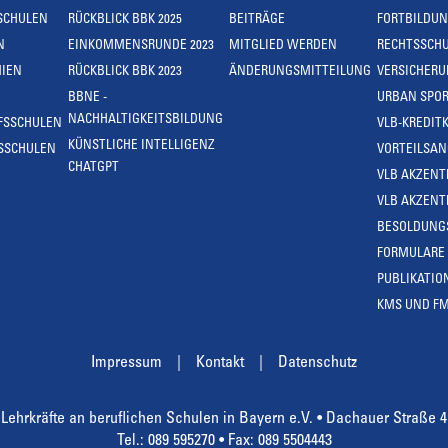
SCHULEN
RÜCKBLICK BBK 2025
BEITRÄGE
FORTBILDU
N
EINKOMMENSRUNDE 2023
MITGLIED WERDEN
RECHTSSCH
IEN
RÜCKBLICK BBK 2023
ÄNDERUNGSMITTEILUNG
VERSICHER
BBNE -
URBAN SPOR
NACHHALTIGKEITSBILDUNG
FSSCHULEN
VLB-KREDIT
KÜNSTLICHE INTELLIGENZ
SSCHULEN
VORTEILSA
CHATGPT
VLB AKZENT
VLB AKZENT
BESOLDUNG
FORMULARE
PUBLIKATIO
KMS UND F
Impressum
Kontakt
Datenschutz
Lehrkräfte an beruflichen Schulen in Bayern e.V. • Dachauer Straße 
Tel.: 089 595270 • Fax: 089 5504443