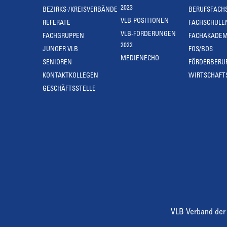
2023
BEZIRKS-/KREISVERBÄNDE
BERUFSFACH
VLB-POSITIONEN
REFERATE
FACHSCHULE
VLB-FORDERUNGEN
FACHGRUPPEN
FACHAKADEM
2022
JUNGER VLB
FOS/BOS
MEDIENECHO
SENIOREN
FÖRDERBERU
KONTAKTKOLLEGEN
WIRTSCHAFT
GESCHÄFTSSTELLE
VLB Verband der 