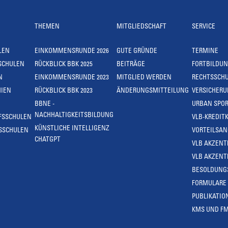
THEMEN
MITGLIEDSCHAFT
SERVICE
LEN
EINKOMMENSRUNDE 2026
GUTE GRÜNDE
TERMINE
SCHULEN
RÜCKBLICK BBK 2025
BEITRÄGE
FORTBILDU
N
EINKOMMENSRUNDE 2023
MITGLIED WERDEN
RECHTSSCH
IEN
RÜCKBLICK BBK 2023
ÄNDERUNGSMITTEILUNG
VERSICHER
BBNE -
URBAN SPOR
NACHHALTIGKEITSBILDUNG
FSSCHULEN
VLB-KREDIT
KÜNSTLICHE INTELLIGENZ
SSCHULEN
VORTEILSA
CHATGPT
VLB AKZENT
VLB AKZENT
BESOLDUNG
FORMULARE
PUBLIKATIO
KMS UND F