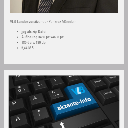
VLB-Landesvorsitzender Pankraz Männlein
jpg als zip-Datei
Auflösung 3456 px x4608 px
180 dpi x 180 dpi
5,44 MB