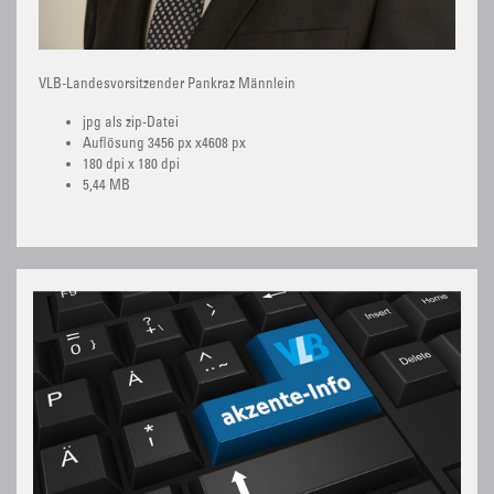
VLB-Landesvorsitzender Pankraz Männlein
jpg als zip-Datei
Auflösung 3456 px x4608 px
180 dpi x 180 dpi
5,44 MB