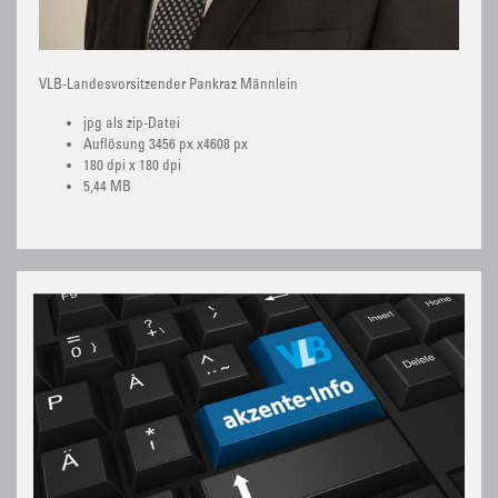
VLB-Landesvorsitzender Pankraz Männlein
jpg als zip-Datei
Auflösung 3456 px x4608 px
180 dpi x 180 dpi
5,44 MB