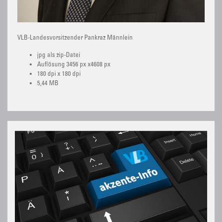
VLB-Landesvorsitzender Pankraz Männlein
jpg als zip-Datei
Auflösung 3456 px x4608 px
180 dpi x 180 dpi
5,44 MB