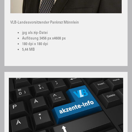
VLB-Landesvorsitzender Pankraz Männlein
jpg als zip-Datei
Auflösung 3456 px x4608 px
180 dpi x 180 dpi
5,44 MB