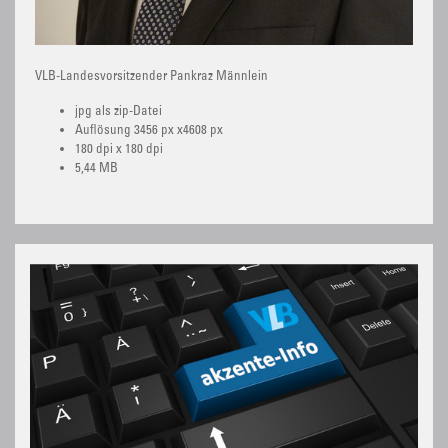
VLB-Landesvorsitzender Pankraz Männlein
jpg als zip-Datei
Auflösung 3456 px x4608 px
180 dpi x 180 dpi
5,44 MB