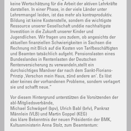
keine Wertschätzung für die Arbeit der aktiven Lehrkräfte
darstellen. In einer Phase, in der viele Länder unter
Lehrermangel leiden, ist das mehr als kontraproduktiv.
Bildung ist keine Kostenstelle, sondern die wichtigste
Ressource unserer Gesellschaft unddie nachhaltigste
Investition in die Zukunft unserer Kinder und
Jugendlichen. Wir fragen uns zudem, ob angesichts der
aktuellen finanziellen Schwierigkeiten in Sachsen die
Rechnung mit Blick auf die Kosten von Tarifbeschäftigten
und Beamten tatsächlich aufgeht. Pensionslasten eines
Bundeslandes in Rentenlasten der Deutschen
Rentenversicherung zu verwandeln,stellt ein
durchsichtiges Manöver dar nach dem Sankt-Florians-
Prinzip ‚Verschon mein Haus, zünd andere an‘. Es löst
aber keines der vorhandenen Probleme, sondern verlagert
sie und schafft neue.“
Vor diesem Hintergrund unterstützen die Vorsitzenden der
abl-Mitgliedsverbände,
Michael Schwägerl (bpv), Ulrich Babl (brlv), Pankraz
Männlein (VLB) und Martin Goppel (KEG)
das klare Bekenntnis der neuen Präsidentin der BMK,
Kultusministerin Anna Stolz, zum Beamtentum: