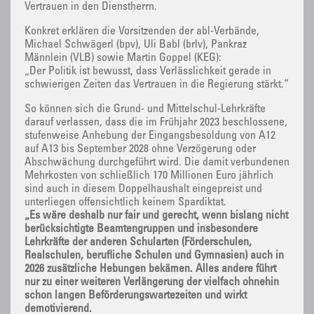
Vertrauen in den Dienstherrn.
Konkret erklären die Vorsitzenden der abl-Verbände,
Michael Schwägerl (bpv), Uli Babl (brlv), Pankraz
Männlein (VLB) sowie Martin Goppel (KEG):
„Der Politik ist bewusst, dass Verlässlichkeit gerade in
schwierigen Zeiten das Vertrauen in die Regierung stärkt.“
So können sich die Grund- und Mittelschul-Lehrkräfte
darauf verlassen, dass die im Frühjahr 2023 beschlossene,
stufenweise Anhebung der Eingangsbesoldung von A12
auf A13 bis September 2028 ohne Verzögerung oder
Abschwächung durchgeführt wird. Die damit verbundenen
Mehrkosten von schließlich 170 Millionen Euro jährlich
sind auch in diesem Doppelhaushalt eingepreist und
unterliegen offensichtlich keinem Spardiktat.
„Es wäre deshalb nur fair und gerecht, wenn bislang nicht
berücksichtigte Beamtengruppen und insbesondere
Lehrkräfte der anderen Schularten (Förderschulen,
Realschulen, berufliche Schulen und Gymnasien) auch in
2026 zusätzliche Hebungen bekämen. Alles andere führt
nur zu einer weiteren Verlängerung der vielfach ohnehin
schon langen Beförderungswartezeiten und wirkt
demotivierend.