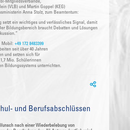
abl-Mitgliedsverbände,
lein (VLB) und Martin Goppel (KEG)
usministerin Anna Stolz, zum Beamtentum:
 setzt ein wichtiges und verlässliches Signal, damit
 Der Bildungsbereich braucht Debatten und Lösungen
kussion.“
| Mobil:
+49 172 8483399
eiten seit über 40 Jahren
en und setzen sich für
d 1,7 Mio. Schülerinnen
hen Bildungssystems unterrichten.
chul- und Berufsabschlüssen
r Wunsch nach einer Wiederbelebung von