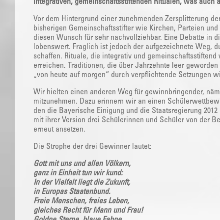
integrativen, gemeinschaftsstiftenden Ritualen, was auch
Vor dem Hintergrund einer zunehmenden Zersplitterung der
bisherigen Gemeinschaftsstifter wie Kirchen, Parteien un
diesen Wunsch für sehr nachvollziehbar. Eine Debatte in di
lobenswert. Fraglich ist jedoch der aufgezeichnete Weg, du
schaffen. Rituale, die integrativ und gemeinschaftsstiften
erreichen. Traditionen, die über Jahrzehnte leer geworde
„von heute auf morgen“ durch verpflichtende Setzungen 
Wir hielten einen anderen Weg für gewinnbringender, nä
mitzunehmen. Dazu erinnern wir an einen Schülerwettbewer
den die Bayerische Einigung und die Staatsregierung 20
mit ihrer Version drei Schülerinnen und Schüler von der Be
erneut ansetzen.
Die Strophe der drei Gewinner lautet:
Gott mit uns und allen Völkern,
ganz in Einheit tun wir kund:
In der Vielfalt liegt die Zukunft,
in Europas Staatenbund.
Freie Menschen, freies Leben,
gleiches Recht für Mann und Frau!
Goldne Sterne, blaue Fahne