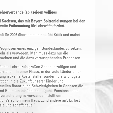
ehrerverbände (abl) zeigen völliges
 Sachsen, das mit Bayern Spitzenleistungen bei den
eite Entbeamtung für Lehrkräfte fordert.
ft für 2026 übernommen hat, übt Kritik und mahnt
-Prognosen eines einzigen Bundeslandes zu setzen,
mehr als verwegen. Man muss dazu nur die
etrachten und die dazu vorausgehenden Prognosen.
vität des Lehrberufs großen Schaden zufügen und
rstellen. In einer Phase, in der viele Länder unter
ung ist keine Kostenstelle, sondern die wichtigste
ition in die Zukunft unserer Kinder und
uellen finanziellen Schwierigkeiten in Sachsen die
und Beamten tatsächlich aufgeht. Pensionslasten
ersicherung zu verwandeln,stellt ein
ip ‚Verschon mein Haus, zünd andere an‘. Es löst
ie und schafft neue.“