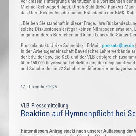
Vor diesem Hintergrund unterstützen die Vorsitzenden der 
Michael Schwägerl (bpv), Ulrich Babl (brlv), Pankraz Männ
das klare Bekenntnis der neuen Präsidentin der BMK, Kult
„Bleiben Sie standhaft in dieser Frage. Ihre Rückendeckung
solche Diskussionen erst gar keinen Nährboden erhalten.
in ganz anderen Bereichen und keine Lehrkräfte-Status-Dis
Pressekontakt: Ulrike Schneider | E-Mail:
presse(at)bpv.de
In der Arbeitsgemeinschaft Bayerischer Lehrerverbände arb
der brlv, der bpv, die KEG und der VLB erfolgreich zusamm
über 150.000 bayerische Lehrkräfte ein, die insgesamt run
und Schüler des in 22 Schularten differenzierten bayerisc
17. Dezember 2025
VLB-Pressemitteilung
Reaktion auf Hymnenpflicht bei S
Hinter diesem Antrag steckt nach unserer Auffassung de