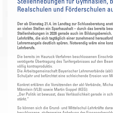
Stellenhebungen für Gymnasien, b
Realschulen und Förderschulen au
Der ab Dienstag 21.4. im Landtag zur Schlussberatung anst
an vielen Stellen ein Sparhaushalt – durch das bereits be
Stellenhebungen in 2026 gerade auch im Bildungsbereich. 
Lehrkräfte, die sich tagtäglich einer zunehmend herausfo
Lehrermangels deutlich spüren. Notwendig wäre eine konzert
Lehrberufs.
Die bereits im Hauruck-Verfahren beschlossenen Einschränk
verzögerte Übertragung des Tarifergebnisses auf den Beamt
völlig kontraproduktiv.
Die Arbeitsgemeinschaft Bayerischer Lehrerverbände (abl
Schuljahr und befürchtet eine schleichende Erosion von Mo
Konkret erklären die Vorsitzenden der abl-Verbände, Michae
Männlein (VLB) sowie Martin Goppel (KEG):
„Der Politik ist bewusst, dass Verlässlichkeit gerade in s
stärkt.“
So können sich die Grund- und Mittelschul-Lehrkräfte darau
beschlossene, stufenweise Anhebung der Eingangsbesoldu