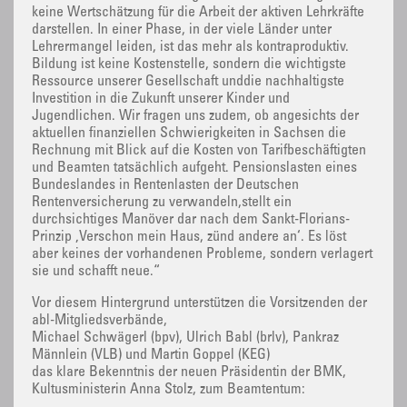
keine Wertschätzung für die Arbeit der aktiven Lehrkräfte
darstellen. In einer Phase, in der viele Länder unter
Lehrermangel leiden, ist das mehr als kontraproduktiv.
Bildung ist keine Kostenstelle, sondern die wichtigste
Ressource unserer Gesellschaft unddie nachhaltigste
Investition in die Zukunft unserer Kinder und
Jugendlichen. Wir fragen uns zudem, ob angesichts der
aktuellen finanziellen Schwierigkeiten in Sachsen die
Rechnung mit Blick auf die Kosten von Tarifbeschäftigten
und Beamten tatsächlich aufgeht. Pensionslasten eines
Bundeslandes in Rentenlasten der Deutschen
Rentenversicherung zu verwandeln,stellt ein
durchsichtiges Manöver dar nach dem Sankt-Florians-
Prinzip ‚Verschon mein Haus, zünd andere an‘. Es löst
aber keines der vorhandenen Probleme, sondern verlagert
sie und schafft neue.“
Vor diesem Hintergrund unterstützen die Vorsitzenden der
abl-Mitgliedsverbände,
Michael Schwägerl (bpv), Ulrich Babl (brlv), Pankraz
Männlein (VLB) und Martin Goppel (KEG)
das klare Bekenntnis der neuen Präsidentin der BMK,
Kultusministerin Anna Stolz, zum Beamtentum: