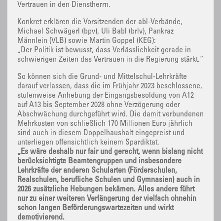
Vertrauen in den Dienstherrn.
Konkret erklären die Vorsitzenden der abl-Verbände,
Michael Schwägerl (bpv), Uli Babl (brlv), Pankraz
Männlein (VLB) sowie Martin Goppel (KEG):
„Der Politik ist bewusst, dass Verlässlichkeit gerade in
schwierigen Zeiten das Vertrauen in die Regierung stärkt.“
So können sich die Grund- und Mittelschul-Lehrkräfte
darauf verlassen, dass die im Frühjahr 2023 beschlossene,
stufenweise Anhebung der Eingangsbesoldung von A12
auf A13 bis September 2028 ohne Verzögerung oder
Abschwächung durchgeführt wird. Die damit verbundenen
Mehrkosten von schließlich 170 Millionen Euro jährlich
sind auch in diesem Doppelhaushalt eingepreist und
unterliegen offensichtlich keinem Spardiktat.
„Es wäre deshalb nur fair und gerecht, wenn bislang nicht
berücksichtigte Beamtengruppen und insbesondere
Lehrkräfte der anderen Schularten (Förderschulen,
Realschulen, berufliche Schulen und Gymnasien) auch in
2026 zusätzliche Hebungen bekämen. Alles andere führt
nur zu einer weiteren Verlängerung der vielfach ohnehin
schon langen Beförderungswartezeiten und wirkt
demotivierend.