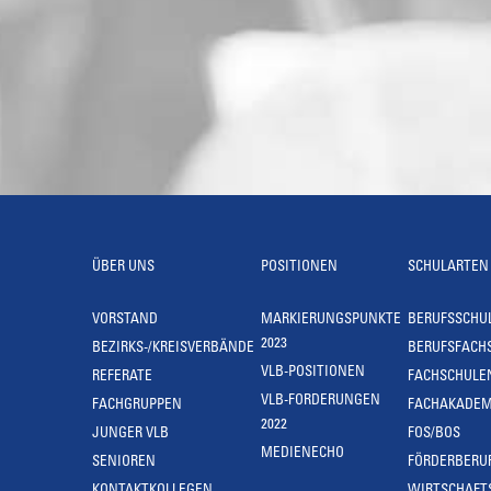
ÜBER UNS
POSITIONEN
SCHULARTEN
VORSTAND
MARKIERUNGSPUNKTE
BERUFSSCHU
2023
BEZIRKS-/KREISVERBÄNDE
BERUFSFACH
VLB-POSITIONEN
REFERATE
FACHSCHULE
VLB-FORDERUNGEN
FACHGRUPPEN
FACHAKADEM
2022
JUNGER VLB
FOS/BOS
MEDIENECHO
SENIOREN
FÖRDERBERU