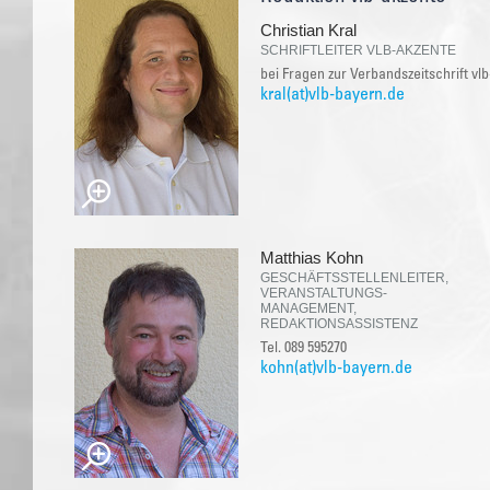
Christian Kral
SCHRIFTLEITER VLB-AKZENTE
bei Fragen zur Verbandszeitschrift vl
kral(at)vlb-bayern.de
Matthias Kohn
GESCHÄFTSSTELLENLEITER,
VERANSTALTUNGS-
MANAGEMENT,
REDAKTIONSASSISTENZ
Tel. 089 595270
kohn(at)vlb-bayern.de