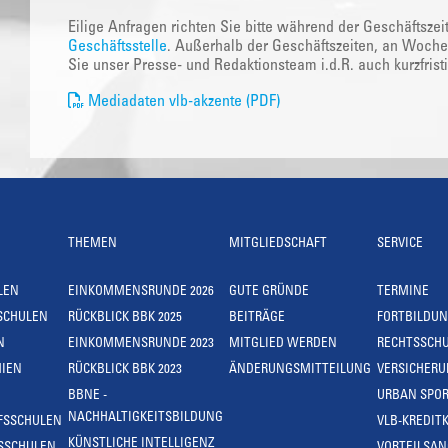
Eilige Anfragen richten Sie bitte während der Geschäftszei
Geschäftsstelle
. Außerhalb der Geschäftszeiten, an Woche
Sie unser Presse- und Redaktionsteam i.d.R. auch kurzfrist
Mediadaten vlb-akzente (PDF)
THEMEN
MITGLIEDSCHAFT
SERVICE
LEN
EINKOMMENSRUNDE 2026
GUTE GRÜNDE
TERMINE
SCHULEN
RÜCKBLICK BBK 2025
BEITRÄGE
FORTBILDU
N
EINKOMMENSRUNDE 2023
MITGLIED WERDEN
RECHTSSCH
IEN
RÜCKBLICK BBK 2023
ÄNDERUNGSMITTEILUNG
VERSICHER
BBNE -
URBAN SPOR
NACHHALTIGKEITSBILDUNG
FSSCHULEN
VLB-KREDIT
KÜNSTLICHE INTELLIGENZ