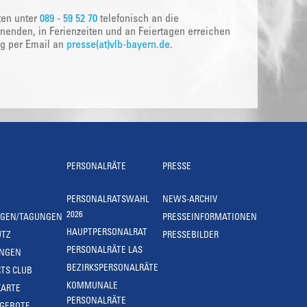
ten unter
089 - 59 52 70
telefonisch an die
nenden, in Ferienzeiten und an Feiertagen erreichen
ig per Email an
presse(at)vlb-bayern.de
.
PERSONALRÄTE
PRESSE
PERSONALRATSWAHL
NEWS-ARCHIV
2026
NGEN/TAGUNGEN
PRESSEINFORMATIONEN
HAUPTPERSONALRAT
UTZ
PRESSEBILDER
PERSONALRÄTE LAS
UNGEN
BEZIRKSPERSONALRÄTE
TS CLUB
KOMMUNALE
KARTE
PERSONALRÄTE