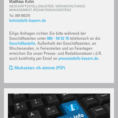
Matthias Kohn
GESCHÄFTSSTELLENLEITER, VERANSTALTUNGS-
MANAGEMENT, REDAKTIONSASSISTENZ
Tel. 089 595270
kohn(at)vlb-bayern.de
Eilige Anfragen richten Sie bitte während der
Geschäftszeiten unter
089 - 59 52 70
telefonisch an die
Geschäftsstelle
. Außerhalb der Geschäftszeiten, an
Wochenenden, in Ferienzeiten und an Feiertagen
erreichen Sie unser Presse- und Redaktionsteam i.d.R.
auch kurzfristig per Email an
presse(at)vlb-bayern.de
.
Mediadaten vlb-akzente (PDF)