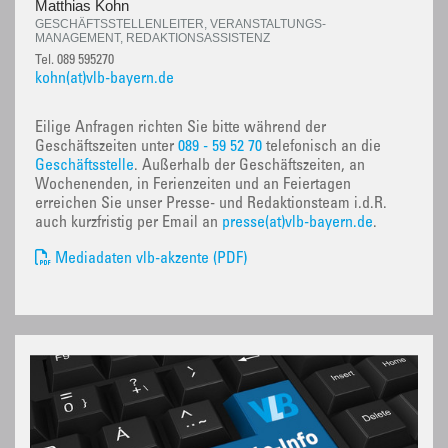
Matthias Kohn
GESCHÄFTSSTELLENLEITER, VERANSTALTUNGS-
MANAGEMENT, REDAKTIONSASSISTENZ
Tel. 089 595270
kohn(at)vlb-bayern.de
Eilige Anfragen richten Sie bitte während der
Geschäftszeiten unter
089 - 59 52 70
telefonisch an die
Geschäftsstelle
. Außerhalb der Geschäftszeiten, an
Wochenenden, in Ferienzeiten und an Feiertagen
erreichen Sie unser Presse- und Redaktionsteam i.d.R.
auch kurzfristig per Email an
presse(at)vlb-bayern.de
.
Mediadaten vlb-akzente (PDF)