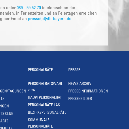
ten unter
089 - 59 52 70
telefonisch an die
nenden, in Ferienzeiten und an Feiertagen erreichen
ig per Email an
presse(at)vlb-bayern.de
.
PERSONALRÄTE
PRESSE
PERSONALRATSWAHL
NEWS-ARCHIV
2026
NGEN/TAGUNGEN
PRESSEINFORMATIONEN
HAUPTPERSONALRAT
UTZ
PRESSEBILDER
PERSONALRÄTE LAS
UNGEN
BEZIRKSPERSONALRÄTE
TS CLUB
KOMMUNALE
KARTE
PERSONALRÄTE