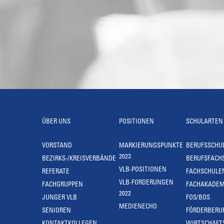
ÜBER UNS
POSITIONEN
SCHULARTEN
VORSTAND
MARKIERUNGSPUNKTE
BERUFSSCHU
2023
BEZIRKS-/KREISVERBÄNDE
BERUFSFACH
VLB-POSITIONEN
REFERATE
FACHSCHULE
VLB-FORDERUNGEN
FACHGRUPPEN
FACHAKADEM
2022
JUNGER VLB
FOS/BOS
MEDIENECHO
SENIOREN
FÖRDERBERU