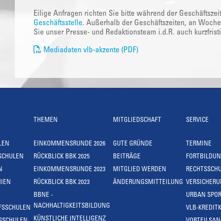
Eilige Anfragen richten Sie bitte während der Geschäftszei
Geschäftsstelle
. Außerhalb der Geschäftszeiten, an Woche
Sie unser Presse- und Redaktionsteam i.d.R. auch kurzfrist
Mediadaten vlb-akzente (PDF)
THEMEN
MITGLIEDSCHAFT
SERVICE
LEN
EINKOMMENSRUNDE 2026
GUTE GRÜNDE
TERMINE
SCHULEN
RÜCKBLICK BBK 2025
BEITRÄGE
FORTBILDU
N
EINKOMMENSRUNDE 2023
MITGLIED WERDEN
RECHTSSCH
IEN
RÜCKBLICK BBK 2023
ÄNDERUNGSMITTEILUNG
VERSICHER
BBNE -
URBAN SPOR
NACHHALTIGKEITSBILDUNG
FSSCHULEN
VLB-KREDIT
KÜNSTLICHE INTELLIGENZ