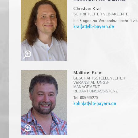
Christian Kral
SCHRIFTLEITER VLB-AKZENTE
bei Fragen zur Verbandszeitschrift vl
kral(at)vlb-bayern.de
Matthias Kohn
GESCHÄFTSSTELLENLEITER,
VERANSTALTUNGS-
MANAGEMENT,
REDAKTIONSASSISTENZ
Tel. 089 595270
kohn(at)vlb-bayern.de