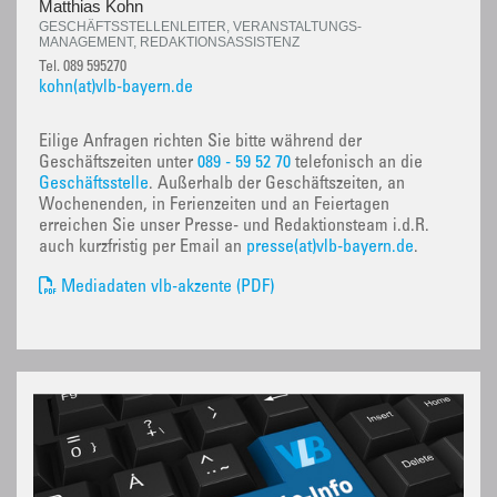
Matthias Kohn
GESCHÄFTSSTELLENLEITER, VERANSTALTUNGS-
MANAGEMENT, REDAKTIONSASSISTENZ
Tel. 089 595270
kohn(at)vlb-bayern.de
Eilige Anfragen richten Sie bitte während der
Geschäftszeiten unter
089 - 59 52 70
telefonisch an die
Geschäftsstelle
. Außerhalb der Geschäftszeiten, an
Wochenenden, in Ferienzeiten und an Feiertagen
erreichen Sie unser Presse- und Redaktionsteam i.d.R.
auch kurzfristig per Email an
presse(at)vlb-bayern.de
.
Mediadaten vlb-akzente (PDF)