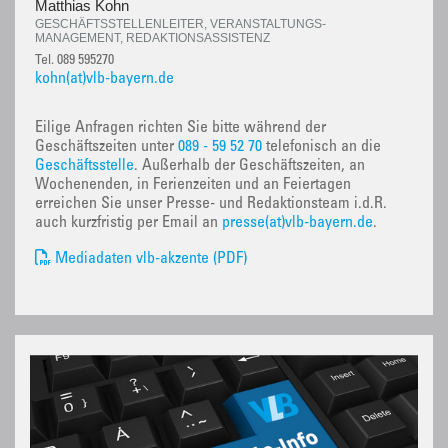
Matthias Kohn
GESCHÄFTSSTELLENLEITER, VERANSTALTUNGS-
MANAGEMENT, REDAKTIONSASSISTENZ
Tel. 089 595270
kohn(at)vlb-bayern.de
Eilige Anfragen richten Sie bitte während der
Geschäftszeiten unter
089 - 59 52 70
telefonisch an die
Geschäftsstelle
. Außerhalb der Geschäftszeiten, an
Wochenenden, in Ferienzeiten und an Feiertagen
erreichen Sie unser Presse- und Redaktionsteam i.d.R.
auch kurzfristig per Email an
presse(at)vlb-bayern.de
.
Mediadaten vlb-akzente (PDF)