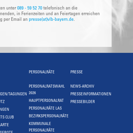
ten unter
089 - 59 52 70
telefonisch an die
nenden, in Ferienzeiten und an Feiertagen erreichen
ig per Email an
presse(at)vlb-bayern.de
.
PERSONALRÄTE
PRESSE
PERSONALRATSWAHL
NEWS-ARCHIV
2026
NGEN/TAGUNGEN
PRESSEINFORMATIONEN
HAUPTPERSONALRAT
UTZ
PRESSEBILDER
PERSONALRÄTE LAS
UNGEN
BEZIRKSPERSONALRÄTE
TS CLUB
KOMMUNALE
KARTE
PERSONALRÄTE