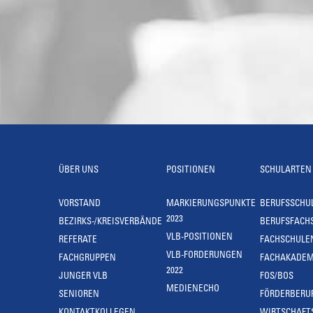
ÜBER UNS
POSITIONEN
SCHULARTEN
VORSTAND
MARKIERUNGSPUNKTE
BERUFSSCHU
2023
BEZIRKS-/KREISVERBÄNDE
BERUFSFACH
VLB-POSITIONEN
REFERATE
FACHSCHULE
VLB-FORDERUNGEN
FACHGRUPPEN
FACHAKADEM
2022
JUNGER VLB
FOS/BOS
MEDIENECHO
SENIOREN
FÖRDERBERU