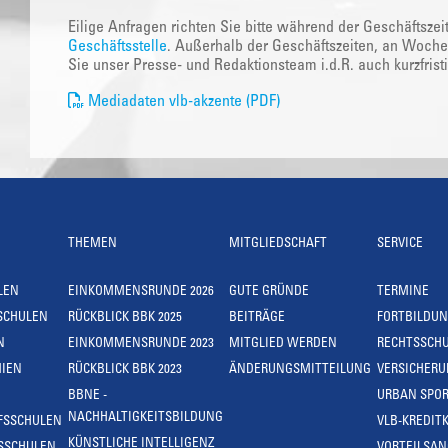
Eilige Anfragen richten Sie bitte während der Geschäftszei
Geschäftsstelle
. Außerhalb der Geschäftszeiten, an Woche
Sie unser Presse- und Redaktionsteam i.d.R. auch kurzfrist
Mediadaten vlb-akzente (PDF)
THEMEN
MITGLIEDSCHAFT
SERVICE
LEN
EINKOMMENSRUNDE 2026
GUTE GRÜNDE
TERMINE
SCHULEN
RÜCKBLICK BBK 2025
BEITRÄGE
FORTBILDU
N
EINKOMMENSRUNDE 2023
MITGLIED WERDEN
RECHTSSCH
IEN
RÜCKBLICK BBK 2023
ÄNDERUNGSMITTEILUNG
VERSICHER
BBNE -
URBAN SPOR
NACHHALTIGKEITSBILDUNG
FSSCHULEN
VLB-KREDIT
KÜNSTLICHE INTELLIGENZ