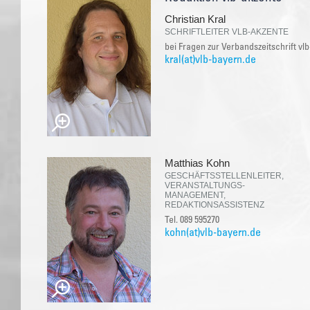
Christian Kral
SCHRIFTLEITER VLB-AKZENTE
bei Fragen zur Verbandszeitschrift vl
kral(at)vlb-bayern.de
Matthias Kohn
GESCHÄFTSSTELLENLEITER,
VERANSTALTUNGS-
MANAGEMENT,
REDAKTIONSASSISTENZ
Tel. 089 595270
kohn(at)vlb-bayern.de