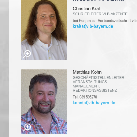
Christian Kral
SCHRIFTLEITER VLB-AKZENTE
bei Fragen zur Verbandszeitschrift vl
kral(at)vlb-bayern.de
Matthias Kohn
GESCHÄFTSSTELLENLEITER,
VERANSTALTUNGS-
MANAGEMENT,
REDAKTIONSASSISTENZ
Tel. 089 595270
kohn(at)vlb-bayern.de