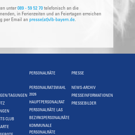
ten unter
089 - 59 52 70
telefonisch an die
nenden, in Ferienzeiten und an Feiertagen erreichen
ig per Email an
presse(at)vlb-bayern.de
.
PERSONALRÄTE
PRESSE
PERSONALRATSWAHL
NEWS-ARCHIV
2026
NGEN/TAGUNGEN
PRESSEINFORMATIONEN
HAUPTPERSONALRAT
UTZ
PRESSEBILDER
PERSONALRÄTE LAS
UNGEN
BEZIRKSPERSONALRÄTE
TS CLUB
KOMMUNALE
KARTE
PERSONALRÄTE