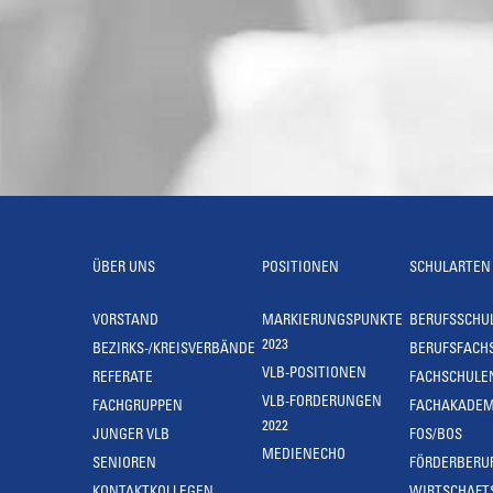
ÜBER UNS
POSITIONEN
SCHULARTEN
VORSTAND
MARKIERUNGSPUNKTE
BERUFSSCHU
2023
BEZIRKS-/KREISVERBÄNDE
BERUFSFACH
VLB-POSITIONEN
REFERATE
FACHSCHULE
VLB-FORDERUNGEN
FACHGRUPPEN
FACHAKADEM
2022
JUNGER VLB
FOS/BOS
MEDIENECHO
SENIOREN
FÖRDERBERU