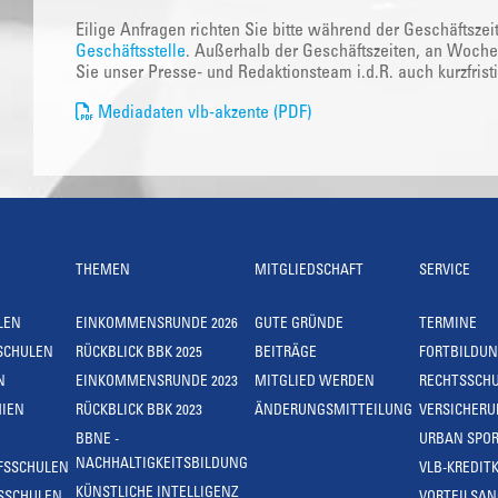
Eilige Anfragen richten Sie bitte während der Geschäftszei
Geschäftsstelle
. Außerhalb der Geschäftszeiten, an Woche
Sie unser Presse- und Redaktionsteam i.d.R. auch kurzfrist
Mediadaten vlb-akzente (PDF)
THEMEN
MITGLIEDSCHAFT
SERVICE
LEN
EINKOMMENSRUNDE 2026
GUTE GRÜNDE
TERMINE
SCHULEN
RÜCKBLICK BBK 2025
BEITRÄGE
FORTBILDU
N
EINKOMMENSRUNDE 2023
MITGLIED WERDEN
RECHTSSCH
IEN
RÜCKBLICK BBK 2023
ÄNDERUNGSMITTEILUNG
VERSICHER
BBNE -
URBAN SPOR
NACHHALTIGKEITSBILDUNG
FSSCHULEN
VLB-KREDIT
KÜNSTLICHE INTELLIGENZ