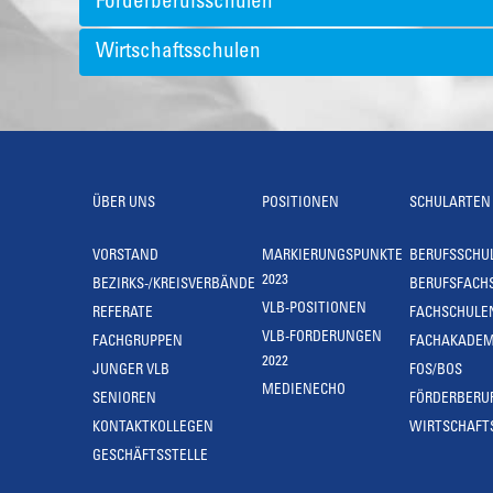
Förderberufsschulen
Wirtschaftsschulen
ÜBER UNS
POSITIONEN
SCHULARTEN
VORSTAND
MARKIERUNGSPUNKTE
BERUFSSCHU
2023
BEZIRKS-/KREISVERBÄNDE
BERUFSFACH
VLB-POSITIONEN
REFERATE
FACHSCHULE
VLB-FORDERUNGEN
FACHGRUPPEN
FACHAKADEM
2022
JUNGER VLB
FOS/BOS
MEDIENECHO
SENIOREN
FÖRDERBERU
KONTAKTKOLLEGEN
WIRTSCHAFT
GESCHÄFTSSTELLE