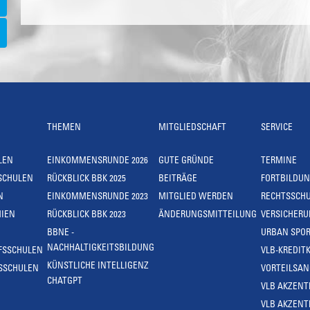
THEMEN
MITGLIEDSCHAFT
SERVICE
LEN
EINKOMMENSRUNDE 2026
GUTE GRÜNDE
TERMINE
SCHULEN
RÜCKBLICK BBK 2025
BEITRÄGE
FORTBILDU
N
EINKOMMENSRUNDE 2023
MITGLIED WERDEN
RECHTSSCH
IEN
RÜCKBLICK BBK 2023
ÄNDERUNGSMITTEILUNG
VERSICHER
BBNE -
URBAN SPOR
NACHHALTIGKEITSBILDUNG
FSSCHULEN
VLB-KREDIT
KÜNSTLICHE INTELLIGENZ
SSCHULEN
VORTEILSA
CHATGPT
VLB AKZENT
VLB AKZENT