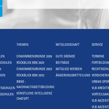
THEMEN
MITGLIEDSCHAFT
SERVICE
LEN
EINKOMMENSRUNDE 2026
GUTE GRÜNDE
TERMINE
SCHULEN
RÜCKBLICK BBK 2025
BEITRÄGE
FORTBILDU
N
EINKOMMENSRUNDE 2023
MITGLIED WERDEN
RECHTSSCH
IEN
RÜCKBLICK BBK 2023
ÄNDERUNGSMITTEILUNG
VERSICHER
BBNE -
URBAN SPOR
NACHHALTIGKEITSBILDUNG
FSSCHULEN
VLB-KREDIT
KÜNSTLICHE INTELLIGENZ
SSCHULEN
VORTEILSA
CHATGPT
VLB AKZENT
VLB AKZENT