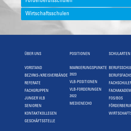
Förderberufsschulen
Wirtschaftsschulen
ÜBER UNS
POSITIONEN
SCHULARTEN
VORSTAND
MARKIERUNGSPUNKTE
BERUFSSCHU
2023
BEZIRKS-/KREISVERBÄNDE
BERUFSFACH
VLB-POSITIONEN
REFERATE
FACHSCHULE
VLB-FORDERUNGEN
FACHGRUPPEN
FACHAKADEM
2022
JUNGER VLB
FOS/BOS
MEDIENECHO
SENIOREN
FÖRDERBERU
KONTAKTKOLLEGEN
WIRTSCHAFT
GESCHÄFTSSTELLE