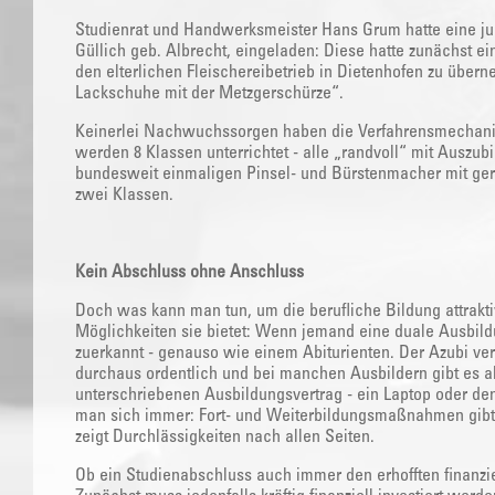
Studienrat und Handwerksmeister Hans Grum hatte eine jung
Güllich geb. Albrecht, eingeladen: Diese hatte zunächst ei
den elterlichen Fleischereibetrieb in Dietenhofen zu über
Lackschuhe mit der Metzgerschürze“.
Keinerlei Nachwuchssorgen haben die Verfahrensmechanike
werden 8 Klassen unterrichtet - alle „randvoll“ mit Auszubi
bundesweit einmaligen Pinsel- und Bürstenmacher mit ger
zwei Klassen.
Kein Abschluss ohne Anschluss
Doch was kann man tun, um die berufliche Bildung attrak
Möglichkeiten sie bietet: Wenn jemand eine duale Ausbildu
zuerkannt - genauso wie einem Abiturienten. Der Azubi ve
durchaus ordentlich und bei manchen Ausbildern gibt es ak
unterschriebenen Ausbildungsvertrag - ein Laptop oder den
man sich immer: Fort- und Weiterbildungsmaßnahmen gibt
zeigt Durchlässigkeiten nach allen Seiten.
Ob ein Studienabschluss auch immer den erhofften finanzie