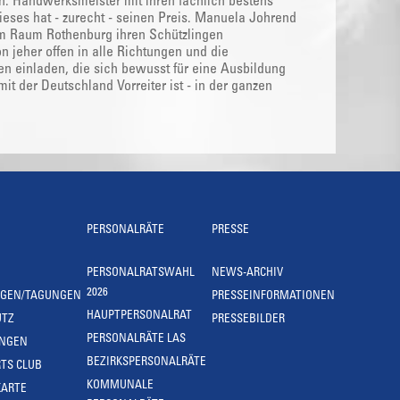
den. Handwerksmeister mit ihren fachlich bestens
dieses hat - zurecht - seinen Preis. Manuela Johrend
t im Raum Rothenburg ihren Schützlingen
 jeher offen in alle Richtungen und die
n einladen, die sich bewusst für eine Ausbildung
it der Deutschland Vorreiter ist - in der ganzen
PERSONALRÄTE
PRESSE
PERSONALRATSWAHL
NEWS-ARCHIV
2026
NGEN/TAGUNGEN
PRESSEINFORMATIONEN
HAUPTPERSONALRAT
UTZ
PRESSEBILDER
PERSONALRÄTE LAS
UNGEN
BEZIRKSPERSONALRÄTE
TS CLUB
KOMMUNALE
KARTE