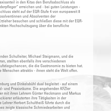
axisanteil in den Kitas den Berufsabschluss als
nderpfleger“ erreichen und - bei guten Leistungen -
chluss steht auf der EQR-Stufe 4 von europaweit 8
 Absolventinnen und Absolventen der
Erzieher besuchen und schließen diese mit der EQR-
änkten Hochschulzugang über die berufliche
enden Schulleiter, Michael Steigmann, und die
an, stellten ebenfalls ihre verschiedenen
ufstiegschancen, die die Gastronomie zu bieten hat.
ge Menschen attraktiv - ihnen steht die Welt offen.
nburg und Dinkelsbühl dual begleitet - auf einem
ul- und Praxisräume. Die angehenden KFZler
Maler mit ihren Lehrern Günter Heckmann und Markus
ckierer erläuterten ihre Tätigkeiten in der
 Lehrer Herbert Schultheiß führte durch die
nes zeigte klassische Schmiedearbeiten und