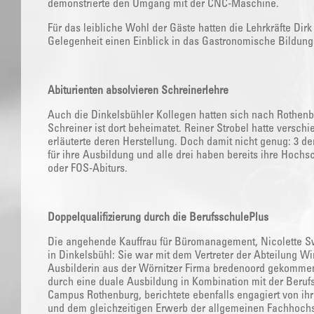
demonstrierte den Umgang mit der CNC-Maschine.
Für das leibliche Wohl der Gäste hatten die Lehrkräfte Dir
Gelegenheit einen Einblick in das Gastronomische Bildung
Abiturienten absolvieren Schreinerlehre
Auch die Dinkelsbühler Kollegen hatten sich nach Rothen
Schreiner ist dort beheimatet. Reiner Strobel hatte versc
erläuterte deren Herstellung. Doch damit nicht genug: 3 
für ihre Ausbildung und alle drei haben bereits ihre Hochs
oder FOS-Abiturs.
Doppelqualifizierung durch die BerufsschulePlus
Die angehende Kauffrau für Büromanagement, Nicolette Sw
in Dinkelsbühl: Sie war mit dem Vertreter der Abteilung Wi
Ausbilderin aus der Wörnitzer Firma bredenoord gekommen 
durch eine duale Ausbildung in Kombination mit der Beruf
Campus Rothenburg, berichtete ebenfalls engagiert von ihr
und dem gleichzeitigen Erwerb der allgemeinen Fachhochs