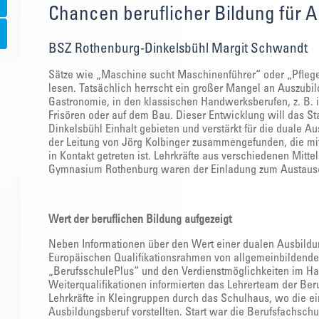
Chancen beruflicher Bildung für A
BSZ Rothenburg-Dinkelsbühl Margit Schwandt
Sätze wie „Maschine sucht Maschinenführer“ oder „Pflegek
lesen. Tatsächlich herrscht ein großer Mangel an Auszubi
Gastronomie, in den klassischen Handwerksberufen, z. B. 
Frisören oder auf dem Bau. Dieser Entwicklung will das S
Dinkelsbühl Einhalt gebieten und verstärkt für die duale A
der Leitung von Jörg Kolbinger zusammengefunden, die mi
in Kontakt getreten ist. Lehrkräfte aus verschiedenen Mit
Gymnasium Rothenburg waren der Einladung zum Austausc
Wert der beruflichen Bildung aufgezeigt
Neben Informationen über den Wert einer dualen Ausbildu
Europäischen Qualifikationsrahmen von allgemeinbildenden
„BerufsschulePlus“ und den Verdienstmöglichkeiten im Ha
Weiterqualifikationen informierten das Lehrerteam der Beru
Lehrkräfte in Kleingruppen durch das Schulhaus, wo die ei
Ausbildungsberuf vorstellten. Start war die Berufsfachschu