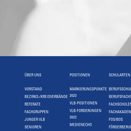
ÜBER UNS
POSITIONEN
SCHULARTEN
VORSTAND
MARKIERUNGSPUNKTE
BERUFSSCHU
2023
BEZIRKS-/KREISVERBÄNDE
BERUFSFACH
VLB-POSITIONEN
REFERATE
FACHSCHULE
VLB-FORDERUNGEN
FACHGRUPPEN
FACHAKADEM
2022
JUNGER VLB
FOS/BOS
MEDIENECHO
SENIOREN
FÖRDERBERU