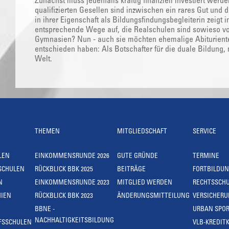
Zunächst muss jedenfalls kräftig finanziell investiert wer
qualifizierten Gesellen sind inzwischen ein rares Gut und 
in ihrer Eigenschaft als Bildungsfindungsbegleiterin zeig
entsprechende Wege auf, die Realschulen sind sowieso von
Gymnasien? Nun - auch sie möchten ehemalige Abituriente
entschieden haben: Als Botschafter für die duale Bildung, m
Welt.
THEMEN
MITGLIEDSCHAFT
SERVICE
LEN
EINKOMMENSRUNDE 2026
GUTE GRÜNDE
TERMINE
SCHULEN
RÜCKBLICK BBK 2025
BEITRÄGE
FORTBILDU
N
EINKOMMENSRUNDE 2023
MITGLIED WERDEN
RECHTSSCH
IEN
RÜCKBLICK BBK 2023
ÄNDERUNGSMITTEILUNG
VERSICHER
BBNE -
URBAN SPOR
NACHHALTIGKEITSBILDUNG
FSSCHULEN
VLB-KREDIT