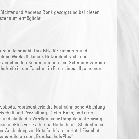
k Richter und Andreas Bonk gesorgt und bei dieser
szentrum ermöglicht.
burg aufgemacht. Das BGJ für Zimmerer und
hiedene Werkstücke aus Holz mitgebracht und
der angehenden Schreinerinnen und Schreiner warben
chulreife in der Tasche - in Form eines allgemeinen
oboda, repräsentierte die kaufmännische Abteilung
rtschaft und Verwaltung, Dieter Haas, und ihrer
und stellte die Vorzüge einer Doppelqualifizierung
sschulePlus vor. Katharina Hettenbach, Studentin am
er Ausbildung zur Hotelfachfrau im Hotel Eisenhut
chulreife an der „BerufsschulePlus“.