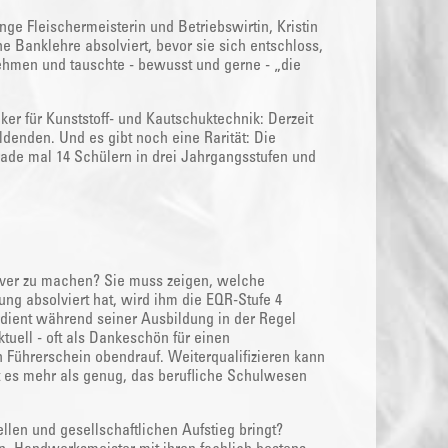
e Fleischermeisterin und Betriebswirtin, Kristin
ne Banklehre absolviert, bevor sie sich entschloss,
nehmen und tauschte - bewusst und gerne - „die
r für Kunststoff- und Kautschuktechnik: Derzeit
ldenden. Und es gibt noch eine Rarität: Die
ade mal 14 Schülern in drei Jahrgangsstufen und
tiver zu machen? Sie muss zeigen, welche
ng absolviert hat, wird ihm die EQR-Stufe 4
rdient während seiner Ausbildung in der Regel
tuell - oft als Dankeschön für einen
 Führerschein obendrauf. Weiterqualifizieren kann
 es mehr als genug, das berufliche Schulwesen
llen und gesellschaftlichen Aufstieg bringt?