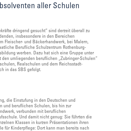
bsolventen aller Schulen
räfte dringend gesucht“ sind derzeit überall zu
ldenden, insbesondere in den Bereichen
im Fleischer- und Bäckerhandwerk, bei Malern,
taatliche Berufliche Schulzentrum Rothenburg-
usbildung werben. Dazu hat sich eine Gruppe unter
t den umliegenden beruflichen „Zubringer-Schulen“
telschulen, Realschulen und dem Reichsstadt-
h in das SBS gefolgt.
ng, die Einstufung in den Deutschen und
 und beruflichen Schulen, bis hin zur
ndwerk, verbunden mit beruflichen
fsschule. Und damit nicht genug: Sie führten die
nzelnen Klassen in kurzen Präsentationen ihren
le für Kinderpflege: Dort kann man bereits nach