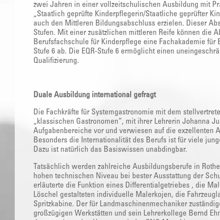
zwei Jahren in einer vollzeitschulischen Ausbildung mit Pr
„Staatlich geprüfte Kinderpflegerin/Staatliche geprüfter Ki
auch den Mittleren Bildungsabschluss erzielen. Dieser Abs
Stufen. Mit einer zusätzlichen mittleren Reife können die
Berufsfachschule für Kinderpflege eine Fachakademie für 
Stufe 6 ab. Die EQR-Stufe 6 ermöglicht einen uneingeschr
Qualifizierung.
Duale Ausbildung international gefragt
Die Fachkräfte für Systemgastronomie mit dem stellvertret
„klassischen Gastronomen“, mit ihrer Lehrerin Johanna Jur
Aufgabenbereiche vor und verwiesen auf die exzellenten A
Besonders die Internationalität des Berufs ist für viele jun
Dazu ist natürlich das Basiswissen unabdingbar.
Tatsächlich werden zahlreiche Ausbildungsberufe in Rothe
hohen technischen Niveau bei bester Ausstattung der Sch
erläuterte die Funktion eines Differentialgetriebes , die 
Löschel gestalteten individuelle Malerkojen, die Fahrzeugla
Spritzkabine. Der für Landmaschinenmechaniker zuständige
großzügigen Werkstätten und sein Lehrerkollege Bernd Eh