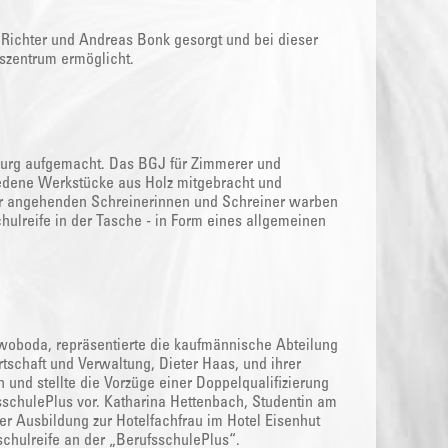
k Richter und Andreas Bonk gesorgt und bei dieser
szentrum ermöglicht.
burg aufgemacht. Das BGJ für Zimmerer und
hiedene Werkstücke aus Holz mitgebracht und
der angehenden Schreinerinnen und Schreiner warben
chulreife in der Tasche - in Form eines allgemeinen
oboda, repräsentierte die kaufmännische Abteilung
rtschaft und Verwaltung, Dieter Haas, und ihrer
und stellte die Vorzüge einer Doppelqualifizierung
sschulePlus vor. Katharina Hettenbach, Studentin am
er Ausbildung zur Hotelfachfrau im Hotel Eisenhut
chulreife an der „BerufsschulePlus“.