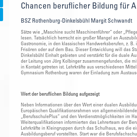
Chancen beruflicher Bildung für A
BSZ Rothenburg-Dinkelsbühl Margit Schwandt
Sätze wie „Maschine sucht Maschinenführer“ oder „Pflegek
lesen. Tatsächlich herrscht ein großer Mangel an Auszubi
Gastronomie, in den klassischen Handwerksberufen, z. B. 
Frisören oder auf dem Bau. Dieser Entwicklung will das S
Dinkelsbühl Einhalt gebieten und verstärkt für die duale A
der Leitung von Jörg Kolbinger zusammengefunden, die mi
in Kontakt getreten ist. Lehrkräfte aus verschiedenen Mit
Gymnasium Rothenburg waren der Einladung zum Austausc
Wert der beruflichen Bildung aufgezeigt
Neben Informationen über den Wert einer dualen Ausbildu
Europäischen Qualifikationsrahmen von allgemeinbildenden
„BerufsschulePlus“ und den Verdienstmöglichkeiten im Ha
Weiterqualifikationen informierten das Lehrerteam der Beru
Lehrkräfte in Kleingruppen durch das Schulhaus, wo die ei
Ausbildungsberuf vorstellten. Start war die Berufsfachschu