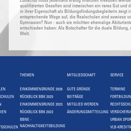
Zunächst muss jedenfalls kräftig finanziell investiert wer
qualifizierten Gesellen sind inzwischen ein rares Gut und 
in ihrer Eigenschaft als Bildungsfindungsbegleiterin zeig
entsprechende Wege auf, die Realschulen sind sowieso von
Gymnasien? Nun - auch sie möchten ehemalige Abituriente
entschieden haben: Als Botschafter für die duale Bildung, m
Welt.
THEMEN
MITGLIEDSCHAFT
SERVICE
LEN
EINKOMMENSRUNDE 2026
GUTE GRÜNDE
TERMINE
SCHULEN
RÜCKBLICK BBK 2025
BEITRÄGE
FORTBILDU
N
EINKOMMENSRUNDE 2023
MITGLIED WERDEN
RECHTSSCH
IEN
RÜCKBLICK BBK 2023
ÄNDERUNGSMITTEILUNG
VERSICHER
BBNE -
URBAN SPOR
NACHHALTIGKEITSBILDUNG
FSSCHULEN
VLB-KREDIT