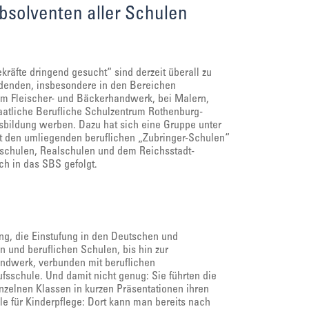
bsolventen aller Schulen
räfte dringend gesucht“ sind derzeit überall zu
ldenden, insbesondere in den Bereichen
im Fleischer- und Bäckerhandwerk, bei Malern,
taatliche Berufliche Schulzentrum Rothenburg-
usbildung werben. Dazu hat sich eine Gruppe unter
t den umliegenden beruflichen „Zubringer-Schulen“
telschulen, Realschulen und dem Reichsstadt-
h in das SBS gefolgt.
ng, die Einstufung in den Deutschen und
 und beruflichen Schulen, bis hin zur
ndwerk, verbunden mit beruflichen
fsschule. Und damit nicht genug: Sie führten die
nzelnen Klassen in kurzen Präsentationen ihren
le für Kinderpflege: Dort kann man bereits nach