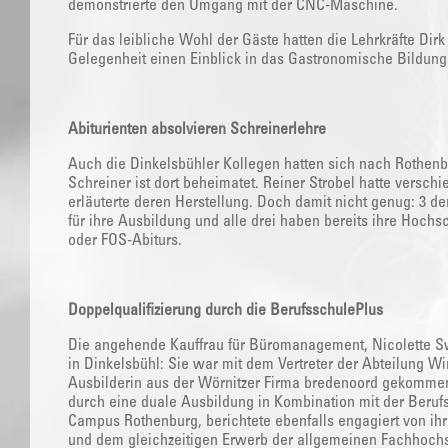
demonstrierte den Umgang mit der CNC-Maschine.
Für das leibliche Wohl der Gäste hatten die Lehrkräfte Dir
Gelegenheit einen Einblick in das Gastronomische Bildung
Abiturienten absolvieren Schreinerlehre
Auch die Dinkelsbühler Kollegen hatten sich nach Rothen
Schreiner ist dort beheimatet. Reiner Strobel hatte versc
erläuterte deren Herstellung. Doch damit nicht genug: 3 
für ihre Ausbildung und alle drei haben bereits ihre Hochs
oder FOS-Abiturs.
Doppelqualifizierung durch die BerufsschulePlus
Die angehende Kauffrau für Büromanagement, Nicolette Sw
in Dinkelsbühl: Sie war mit dem Vertreter der Abteilung Wi
Ausbilderin aus der Wörnitzer Firma bredenoord gekommen 
durch eine duale Ausbildung in Kombination mit der Beruf
Campus Rothenburg, berichtete ebenfalls engagiert von ihr
und dem gleichzeitigen Erwerb der allgemeinen Fachhochs