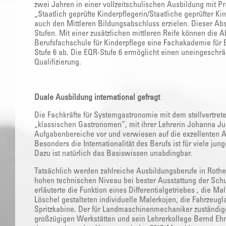
zwei Jahren in einer vollzeitschulischen Ausbildung mit Pr
„Staatlich geprüfte Kinderpflegerin/Staatliche geprüfter Ki
auch den Mittleren Bildungsabschluss erzielen. Dieser Abs
Stufen. Mit einer zusätzlichen mittleren Reife können die
Berufsfachschule für Kinderpflege eine Fachakademie für 
Stufe 6 ab. Die EQR-Stufe 6 ermöglicht einen uneingeschr
Qualifizierung.
Duale Ausbildung international gefragt
Die Fachkräfte für Systemgastronomie mit dem stellvertret
„klassischen Gastronomen“, mit ihrer Lehrerin Johanna Jur
Aufgabenbereiche vor und verwiesen auf die exzellenten A
Besonders die Internationalität des Berufs ist für viele jun
Dazu ist natürlich das Basiswissen unabdingbar.
Tatsächlich werden zahlreiche Ausbildungsberufe in Rothe
hohen technischen Niveau bei bester Ausstattung der Sch
erläuterte die Funktion eines Differentialgetriebes , die 
Löschel gestalteten individuelle Malerkojen, die Fahrzeugla
Spritzkabine. Der für Landmaschinenmechaniker zuständige
großzügigen Werkstätten und sein Lehrerkollege Bernd Eh