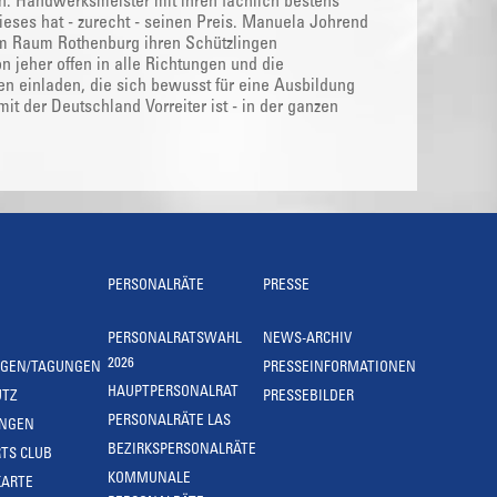
den. Handwerksmeister mit ihren fachlich bestens
dieses hat - zurecht - seinen Preis. Manuela Johrend
t im Raum Rothenburg ihren Schützlingen
 jeher offen in alle Richtungen und die
n einladen, die sich bewusst für eine Ausbildung
it der Deutschland Vorreiter ist - in der ganzen
PERSONALRÄTE
PRESSE
PERSONALRATSWAHL
NEWS-ARCHIV
2026
NGEN/TAGUNGEN
PRESSEINFORMATIONEN
HAUPTPERSONALRAT
UTZ
PRESSEBILDER
PERSONALRÄTE LAS
UNGEN
BEZIRKSPERSONALRÄTE
TS CLUB
KOMMUNALE
KARTE