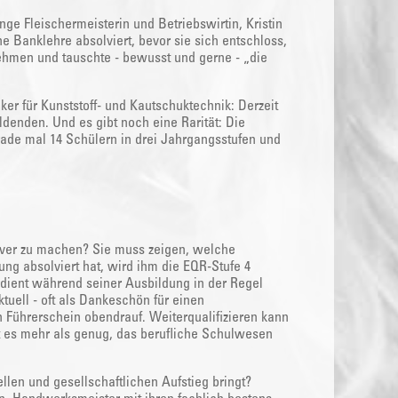
e Fleischermeisterin und Betriebswirtin, Kristin
ne Banklehre absolviert, bevor sie sich entschloss,
nehmen und tauschte - bewusst und gerne - „die
r für Kunststoff- und Kautschuktechnik: Derzeit
ldenden. Und es gibt noch eine Rarität: Die
ade mal 14 Schülern in drei Jahrgangsstufen und
tiver zu machen? Sie muss zeigen, welche
ng absolviert hat, wird ihm die EQR-Stufe 4
rdient während seiner Ausbildung in der Regel
tuell - oft als Dankeschön für einen
 Führerschein obendrauf. Weiterqualifizieren kann
 es mehr als genug, das berufliche Schulwesen
llen und gesellschaftlichen Aufstieg bringt?