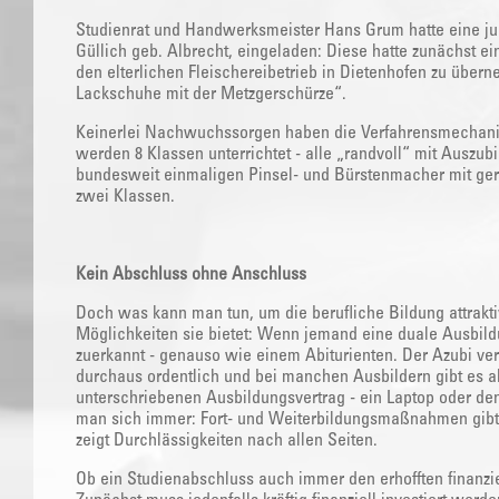
Studienrat und Handwerksmeister Hans Grum hatte eine jung
Güllich geb. Albrecht, eingeladen: Diese hatte zunächst ei
den elterlichen Fleischereibetrieb in Dietenhofen zu über
Lackschuhe mit der Metzgerschürze“.
Keinerlei Nachwuchssorgen haben die Verfahrensmechanike
werden 8 Klassen unterrichtet - alle „randvoll“ mit Auszubi
bundesweit einmaligen Pinsel- und Bürstenmacher mit ger
zwei Klassen.
Kein Abschluss ohne Anschluss
Doch was kann man tun, um die berufliche Bildung attrak
Möglichkeiten sie bietet: Wenn jemand eine duale Ausbildu
zuerkannt - genauso wie einem Abiturienten. Der Azubi ve
durchaus ordentlich und bei manchen Ausbildern gibt es ak
unterschriebenen Ausbildungsvertrag - ein Laptop oder den
man sich immer: Fort- und Weiterbildungsmaßnahmen gibt
zeigt Durchlässigkeiten nach allen Seiten.
Ob ein Studienabschluss auch immer den erhofften finanzie