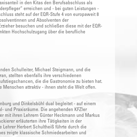
axisanteil in den Kitas den Berufsabschluss als
nderpfleger“ erreichen und - bei guten Leistungen -
chluss steht auf der EQR-Stufe 4 von europaweit 8
 Absolventinnen und Absolventen der
Erzieher besuchen und schließen diese mit der EQR-
änkten Hochschulzugang über die berufliche
enden Schulleiter, Michael Steigmann, und die
an, stellten ebenfalls ihre verschiedenen
ufstiegschancen, die die Gastronomie zu bieten hat.
ge Menschen attraktiv - ihnen steht die Welt offen.
nburg und Dinkelsbühl dual begleitet - auf einem
ul- und Praxisräume. Die angehenden KFZler
Maler mit ihren Lehrern Günter Heckmann und Markus
ckierer erläuterten ihre Tätigkeiten in der
 Lehrer Herbert Schultheiß führte durch die
nes zeigte klassische Schmiedearbeiten und