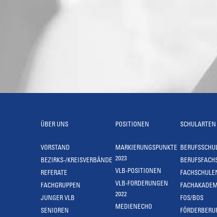
ÜBER UNS
POSITIONEN
SCHULARTEN
VORSTAND
MARKIERUNGSPUNKTE
BERUFSSCHU
2023
BEZIRKS-/KREISVERBÄNDE
BERUFSFACH
VLB-POSITIONEN
REFERATE
FACHSCHULE
VLB-FORDERUNGEN
FACHGRUPPEN
FACHAKADEM
2022
JUNGER VLB
FOS/BOS
MEDIENECHO
SENIOREN
FÖRDERBERU