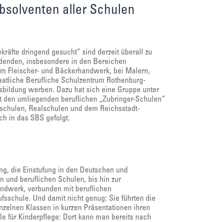
bsolventen aller Schulen
räfte dringend gesucht“ sind derzeit überall zu
ldenden, insbesondere in den Bereichen
im Fleischer- und Bäckerhandwerk, bei Malern,
taatliche Berufliche Schulzentrum Rothenburg-
usbildung werben. Dazu hat sich eine Gruppe unter
t den umliegenden beruflichen „Zubringer-Schulen“
telschulen, Realschulen und dem Reichsstadt-
h in das SBS gefolgt.
ng, die Einstufung in den Deutschen und
 und beruflichen Schulen, bis hin zur
ndwerk, verbunden mit beruflichen
fsschule. Und damit nicht genug: Sie führten die
nzelnen Klassen in kurzen Präsentationen ihren
le für Kinderpflege: Dort kann man bereits nach