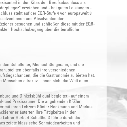
axisanteil in den Kitas den Berufsabschluss als
nderpfleger“ erreichen und - bei guten Leistungen -
chluss steht auf der EQR-Stufe 4 von europaweit 8
 Absolventinnen und Absolventen der
Erzieher besuchen und schließen diese mit der EQR-
änkten Hochschulzugang über die berufliche
enden Schulleiter, Michael Steigmann, und die
an, stellten ebenfalls ihre verschiedenen
ufstiegschancen, die die Gastronomie zu bieten hat.
ge Menschen attraktiv - ihnen steht die Welt offen.
nburg und Dinkelsbühl dual begleitet - auf einem
ul- und Praxisräume. Die angehenden KFZler
Maler mit ihren Lehrern Günter Heckmann und Markus
ckierer erläuterten ihre Tätigkeiten in der
 Lehrer Herbert Schultheiß führte durch die
nes zeigte klassische Schmiedearbeiten und