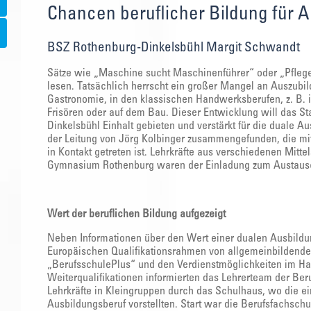
Chancen beruflicher Bildung für A
BSZ Rothenburg-Dinkelsbühl Margit Schwandt
Sätze wie „Maschine sucht Maschinenführer“ oder „Pflegek
lesen. Tatsächlich herrscht ein großer Mangel an Auszubi
Gastronomie, in den klassischen Handwerksberufen, z. B. 
Frisören oder auf dem Bau. Dieser Entwicklung will das S
Dinkelsbühl Einhalt gebieten und verstärkt für die duale A
der Leitung von Jörg Kolbinger zusammengefunden, die mi
in Kontakt getreten ist. Lehrkräfte aus verschiedenen Mit
Gymnasium Rothenburg waren der Einladung zum Austausc
Wert der beruflichen Bildung aufgezeigt
Neben Informationen über den Wert einer dualen Ausbildu
Europäischen Qualifikationsrahmen von allgemeinbildenden
„BerufsschulePlus“ und den Verdienstmöglichkeiten im Ha
Weiterqualifikationen informierten das Lehrerteam der Beru
Lehrkräfte in Kleingruppen durch das Schulhaus, wo die ei
Ausbildungsberuf vorstellten. Start war die Berufsfachschu