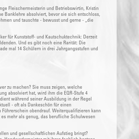
e Fleischermeisterin und Betriebswirtin, Kristin
ne Banklehre absolviert, bevor sie sich entschloss,
nehmen und tauschte - bewusst und gerne - „die
r für Kunststoff- und Kautschuktechnik: Derzeit
ldenden. Und es gibt noch eine Rarität: Die
ade mal 14 Schülern in drei Jahrgangsstufen und
tiver zu machen? Sie muss zeigen, welche
ng absolviert hat, wird ihm die EQR-Stufe 4
rdient während seiner Ausbildung in der Regel
tuell - oft als Dankeschön für einen
 Führerschein obendrauf. Weiterqualifizieren kann
 es mehr als genug, das berufliche Schulwesen
llen und gesellschaftlichen Aufstieg bringt?