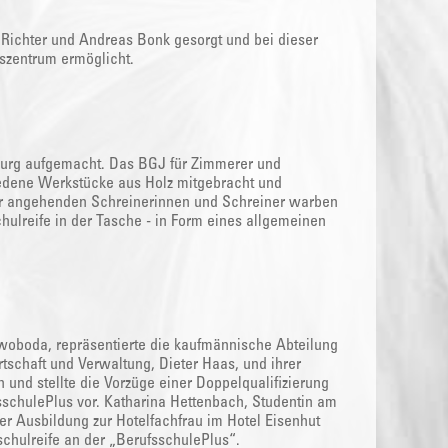
k Richter und Andreas Bonk gesorgt und bei dieser
szentrum ermöglicht.
burg aufgemacht. Das BGJ für Zimmerer und
hiedene Werkstücke aus Holz mitgebracht und
der angehenden Schreinerinnen und Schreiner warben
chulreife in der Tasche - in Form eines allgemeinen
oboda, repräsentierte die kaufmännische Abteilung
rtschaft und Verwaltung, Dieter Haas, und ihrer
und stellte die Vorzüge einer Doppelqualifizierung
sschulePlus vor. Katharina Hettenbach, Studentin am
er Ausbildung zur Hotelfachfrau im Hotel Eisenhut
chulreife an der „BerufsschulePlus“.