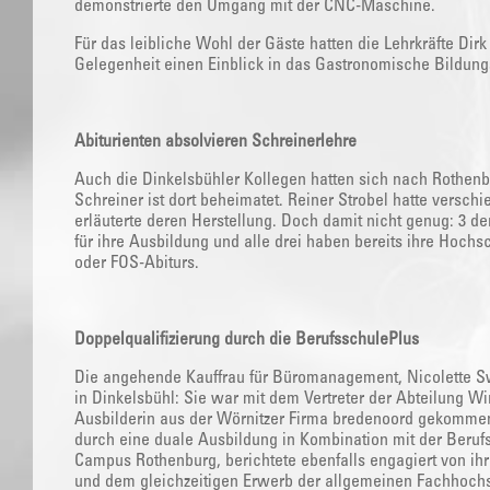
demonstrierte den Umgang mit der CNC-Maschine.
Für das leibliche Wohl der Gäste hatten die Lehrkräfte Dir
Gelegenheit einen Einblick in das Gastronomische Bildung
Abiturienten absolvieren Schreinerlehre
Auch die Dinkelsbühler Kollegen hatten sich nach Rothen
Schreiner ist dort beheimatet. Reiner Strobel hatte versc
erläuterte deren Herstellung. Doch damit nicht genug: 3 
für ihre Ausbildung und alle drei haben bereits ihre Hochs
oder FOS-Abiturs.
Doppelqualifizierung durch die BerufsschulePlus
Die angehende Kauffrau für Büromanagement, Nicolette Sw
in Dinkelsbühl: Sie war mit dem Vertreter der Abteilung Wi
Ausbilderin aus der Wörnitzer Firma bredenoord gekommen 
durch eine duale Ausbildung in Kombination mit der Beruf
Campus Rothenburg, berichtete ebenfalls engagiert von ihr
und dem gleichzeitigen Erwerb der allgemeinen Fachhochs