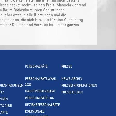
den. Handwerksmeister mit ihren fachlich bestens
dieses hat - zurecht - seinen Preis. Manuela Johrend
t im Raum Rothenburg ihren Schützlingen
 jeher offen in alle Richtungen und die
n einladen, die sich bewusst für eine Ausbildung
it der Deutschland Vorreiter ist - in der ganzen
PERSONALRÄTE
PRESSE
PERSONALRATSWAHL
NEWS-ARCHIV
2026
NGEN/TAGUNGEN
PRESSEINFORMATIONEN
HAUPTPERSONALRAT
UTZ
PRESSEBILDER
PERSONALRÄTE LAS
UNGEN
BEZIRKSPERSONALRÄTE
TS CLUB
KOMMUNALE
KARTE