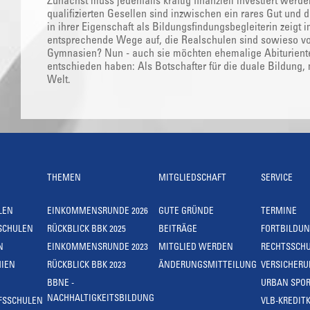
Zunächst muss jedenfalls kräftig finanziell investiert wer
qualifizierten Gesellen sind inzwischen ein rares Gut und 
in ihrer Eigenschaft als Bildungsfindungsbegleiterin zeig
entsprechende Wege auf, die Realschulen sind sowieso von
Gymnasien? Nun - auch sie möchten ehemalige Abituriente
entschieden haben: Als Botschafter für die duale Bildung, m
Welt.
THEMEN
MITGLIEDSCHAFT
SERVICE
LEN
EINKOMMENSRUNDE 2026
GUTE GRÜNDE
TERMINE
SCHULEN
RÜCKBLICK BBK 2025
BEITRÄGE
FORTBILDU
N
EINKOMMENSRUNDE 2023
MITGLIED WERDEN
RECHTSSCH
IEN
RÜCKBLICK BBK 2023
ÄNDERUNGSMITTEILUNG
VERSICHER
BBNE -
URBAN SPOR
NACHHALTIGKEITSBILDUNG
FSSCHULEN
VLB-KREDIT