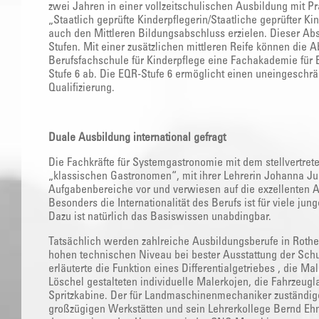
zwei Jahren in einer vollzeitschulischen Ausbildung mit Pr
„Staatlich geprüfte Kinderpflegerin/Staatliche geprüfter Ki
auch den Mittleren Bildungsabschluss erzielen. Dieser Abs
Stufen. Mit einer zusätzlichen mittleren Reife können die
Berufsfachschule für Kinderpflege eine Fachakademie für 
Stufe 6 ab. Die EQR-Stufe 6 ermöglicht einen uneingeschr
Qualifizierung.
Duale Ausbildung international gefragt
Die Fachkräfte für Systemgastronomie mit dem stellvertret
„klassischen Gastronomen“, mit ihrer Lehrerin Johanna Jur
Aufgabenbereiche vor und verwiesen auf die exzellenten A
Besonders die Internationalität des Berufs ist für viele jun
Dazu ist natürlich das Basiswissen unabdingbar.
Tatsächlich werden zahlreiche Ausbildungsberufe in Rothe
hohen technischen Niveau bei bester Ausstattung der Sch
erläuterte die Funktion eines Differentialgetriebes , die 
Löschel gestalteten individuelle Malerkojen, die Fahrzeugla
Spritzkabine. Der für Landmaschinenmechaniker zuständige
großzügigen Werkstätten und sein Lehrerkollege Bernd Eh