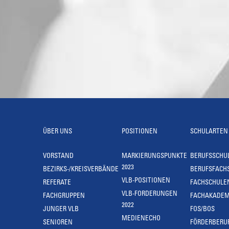
ÜBER UNS
POSITIONEN
SCHULARTEN
VORSTAND
MARKIERUNGSPUNKTE
BERUFSSCHU
2023
BEZIRKS-/KREISVERBÄNDE
BERUFSFACH
VLB-POSITIONEN
REFERATE
FACHSCHULE
VLB-FORDERUNGEN
FACHGRUPPEN
FACHAKADEM
2022
JUNGER VLB
FOS/BOS
MEDIENECHO
SENIOREN
FÖRDERBERU