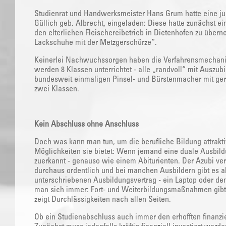
Studienrat und Handwerksmeister Hans Grum hatte eine jung
Güllich geb. Albrecht, eingeladen: Diese hatte zunächst ei
den elterlichen Fleischereibetrieb in Dietenhofen zu über
Lackschuhe mit der Metzgerschürze“.
Keinerlei Nachwuchssorgen haben die Verfahrensmechanike
werden 8 Klassen unterrichtet - alle „randvoll“ mit Auszubi
bundesweit einmaligen Pinsel- und Bürstenmacher mit ger
zwei Klassen.
Kein Abschluss ohne Anschluss
Doch was kann man tun, um die berufliche Bildung attrak
Möglichkeiten sie bietet: Wenn jemand eine duale Ausbildu
zuerkannt - genauso wie einem Abiturienten. Der Azubi ve
durchaus ordentlich und bei manchen Ausbildern gibt es ak
unterschriebenen Ausbildungsvertrag - ein Laptop oder den
man sich immer: Fort- und Weiterbildungsmaßnahmen gibt
zeigt Durchlässigkeiten nach allen Seiten.
Ob ein Studienabschluss auch immer den erhofften finanzie