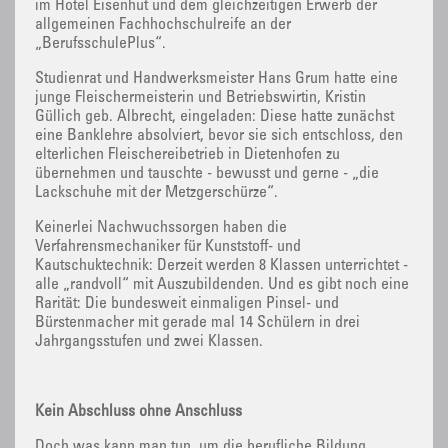
im Hotel Eisenhut und dem gleichzeitigen Erwerb der
allgemeinen Fachhochschulreife an der
„BerufsschulePlus“.
Studienrat und Handwerksmeister Hans Grum hatte eine
junge Fleischermeisterin und Betriebswirtin, Kristin
Güllich geb. Albrecht, eingeladen: Diese hatte zunächst
eine Banklehre absolviert, bevor sie sich entschloss, den
elterlichen Fleischereibetrieb in Dietenhofen zu
übernehmen und tauschte - bewusst und gerne - „die
Lackschuhe mit der Metzgerschürze“.
Keinerlei Nachwuchssorgen haben die
Verfahrensmechaniker für Kunststoff- und
Kautschuktechnik: Derzeit werden 8 Klassen unterrichtet -
alle „randvoll“ mit Auszubildenden. Und es gibt noch eine
Rarität: Die bundesweit einmaligen Pinsel- und
Bürstenmacher mit gerade mal 14 Schülern in drei
Jahrgangsstufen und zwei Klassen.
Kein Abschluss ohne Anschluss
Doch was kann man tun, um die berufliche Bildung