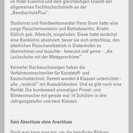
im Hotel Eisenhut und dem gleichzeitigen Erwerb der
allgemeinen Fachhochschulreife an der
„BerufsschulePlus“.
Studienrat und Handwerksmeister Hans Grum hatte eine
junge Fleischermeisterin und Betriebswirtin, Kristin
Güllich geb. Albrecht, eingeladen: Diese hatte zunächst
eine Banklehre absolviert, bevor sie sich entschloss, den
elterlichen Fleischereibetrieb in Dietenhofen zu
übernehmen und tauschte - bewusst und gerne - „die
Lackschuhe mit der Metzgerschürze“.
Keinerlei Nachwuchssorgen haben die
Verfahrensmechaniker für Kunststoff- und
Kautschuktechnik: Derzeit werden 8 Klassen unterrichtet -
alle „randvoll“ mit Auszubildenden. Und es gibt noch eine
Rarität: Die bundesweit einmaligen Pinsel- und
Bürstenmacher mit gerade mal 14 Schülern in drei
Jahrgangsstufen und zwei Klassen.
Kein Abschluss ohne Anschluss
Doch was kann man tun, um die berufliche Bildung