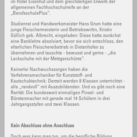
im Hotel Eisenhut und dem gleichzeitigen Erwerb der
allgemeinen Fachhochschulreife an der
„BerufsschulePlus“.
Studienrat und Handwerksmeister Hans Grum hatte eine
junge Fleischermeisterin und Betriebswirtin, Kristin
Güllich geb. Albrecht, eingeladen: Diese hatte zunächst
eine Banklehre absolviert, bevor sie sich entschloss, den
elterlichen Fleischereibetrieb in Dietenhofen zu
übernehmen und tauschte - bewusst und gerne - „die
Lackschuhe mit der Metzgerschürze“.
Keinerlei Nachwuchssorgen haben die
Verfahrensmechaniker für Kunststoff- und
Kautschuktechnik: Derzeit werden 8 Klassen unterrichtet -
alle „randvoll“ mit Auszubildenden. Und es gibt noch eine
Rarität: Die bundesweit einmaligen Pinsel- und
Bürstenmacher mit gerade mal 14 Schülern in drei
Jahrgangsstufen und zwei Klassen.
Kein Abschluss ohne Anschluss
Doch was kann man tun, um die berufliche Bildung