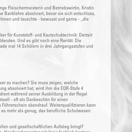
e Fleischermeisterin und Betriebswirtin, Kristin
ne Banklehre absolviert, bevor sie sich entschloss,
nehmen und tauschte - bewusst und gerne - „die
r für Kunststoff- und Kautschuktechnik: Derzeit
ldenden. Und es gibt noch eine Rarität: Die
ade mal 14 Schülern in drei Jahrgangsstufen und
tiver zu machen? Sie muss zeigen, welche
ng absolviert hat, wird ihm die EQR-Stufe 4
rdient während seiner Ausbildung in der Regel
tuell - oft als Dankeschön für einen
 Führerschein obendrauf. Weiterqualifizieren kann
 es mehr als genug, das berufliche Schulwesen
llen und gesellschaftlichen Aufstieg bringt?