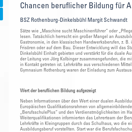
Chancen beruflicher Bildung für A
BSZ Rothenburg-Dinkelsbühl Margit Schwandt
Sätze wie „Maschine sucht Maschinenführer“ oder „Pflegek
lesen. Tatsächlich herrscht ein großer Mangel an Auszubi
Gastronomie, in den klassischen Handwerksberufen, z. B. 
Frisören oder auf dem Bau. Dieser Entwicklung will das S
Dinkelsbühl Einhalt gebieten und verstärkt für die duale A
der Leitung von Jörg Kolbinger zusammengefunden, die mi
in Kontakt getreten ist. Lehrkräfte aus verschiedenen Mit
Gymnasium Rothenburg waren der Einladung zum Austausc
Wert der beruflichen Bildung aufgezeigt
Neben Informationen über den Wert einer dualen Ausbildu
Europäischen Qualifikationsrahmen von allgemeinbildenden
„BerufsschulePlus“ und den Verdienstmöglichkeiten im Ha
Weiterqualifikationen informierten das Lehrerteam der Beru
Lehrkräfte in Kleingruppen durch das Schulhaus, wo die ei
Ausbildungsberuf vorstellten. Start war die Berufsfachschu