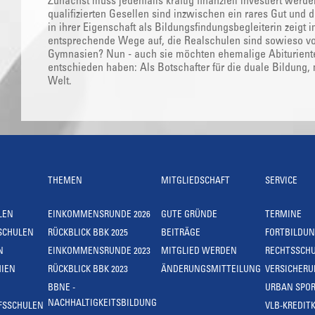
Zunächst muss jedenfalls kräftig finanziell investiert wer
qualifizierten Gesellen sind inzwischen ein rares Gut und 
in ihrer Eigenschaft als Bildungsfindungsbegleiterin zeig
entsprechende Wege auf, die Realschulen sind sowieso von
Gymnasien? Nun - auch sie möchten ehemalige Abituriente
entschieden haben: Als Botschafter für die duale Bildung, m
Welt.
THEMEN
MITGLIEDSCHAFT
SERVICE
LEN
EINKOMMENSRUNDE 2026
GUTE GRÜNDE
TERMINE
SCHULEN
RÜCKBLICK BBK 2025
BEITRÄGE
FORTBILDU
N
EINKOMMENSRUNDE 2023
MITGLIED WERDEN
RECHTSSCH
IEN
RÜCKBLICK BBK 2023
ÄNDERUNGSMITTEILUNG
VERSICHER
BBNE -
URBAN SPOR
NACHHALTIGKEITSBILDUNG
FSSCHULEN
VLB-KREDIT