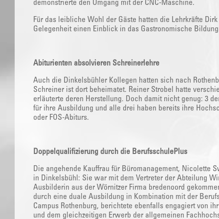
demonstrierte den Umgang mit der CNC-Maschine.
Für das leibliche Wohl der Gäste hatten die Lehrkräfte Dir
Gelegenheit einen Einblick in das Gastronomische Bildung
Abiturienten absolvieren Schreinerlehre
Auch die Dinkelsbühler Kollegen hatten sich nach Rothen
Schreiner ist dort beheimatet. Reiner Strobel hatte versc
erläuterte deren Herstellung. Doch damit nicht genug: 3 
für ihre Ausbildung und alle drei haben bereits ihre Hochs
oder FOS-Abiturs.
Doppelqualifizierung durch die BerufsschulePlus
Die angehende Kauffrau für Büromanagement, Nicolette Sw
in Dinkelsbühl: Sie war mit dem Vertreter der Abteilung Wi
Ausbilderin aus der Wörnitzer Firma bredenoord gekommen 
durch eine duale Ausbildung in Kombination mit der Beruf
Campus Rothenburg, berichtete ebenfalls engagiert von ihr
und dem gleichzeitigen Erwerb der allgemeinen Fachhochs