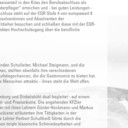
axisanteil in den Kitas den Berufsabschluss als
nderpfleger“ erreichen und - bei guten Leistungen -
chluss steht auf der EQR-Stufe 4 von europaweit 8
 Absolventinnen und Absolventen der
Erzieher besuchen und schließen diese mit der EQR-
änkten Hochschulzugang über die berufliche
enden Schulleiter, Michael Steigmann, und die
an, stellten ebenfalls ihre verschiedenen
ufstiegschancen, die die Gastronomie zu bieten hat.
ge Menschen attraktiv - ihnen steht die Welt offen.
nburg und Dinkelsbühl dual begleitet - auf einem
ul- und Praxisräume. Die angehenden KFZler
Maler mit ihren Lehrern Günter Heckmann und Markus
ckierer erläuterten ihre Tätigkeiten in der
 Lehrer Herbert Schultheiß führte durch die
nes zeigte klassische Schmiedearbeiten und