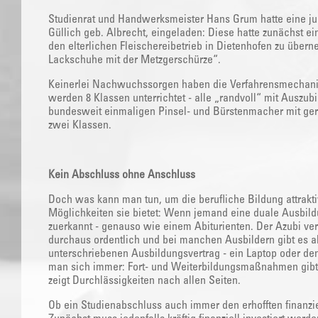
Studienrat und Handwerksmeister Hans Grum hatte eine jung
Güllich geb. Albrecht, eingeladen: Diese hatte zunächst ei
den elterlichen Fleischereibetrieb in Dietenhofen zu über
Lackschuhe mit der Metzgerschürze“.
Keinerlei Nachwuchssorgen haben die Verfahrensmechanike
werden 8 Klassen unterrichtet - alle „randvoll“ mit Auszubi
bundesweit einmaligen Pinsel- und Bürstenmacher mit ger
zwei Klassen.
Kein Abschluss ohne Anschluss
Doch was kann man tun, um die berufliche Bildung attrak
Möglichkeiten sie bietet: Wenn jemand eine duale Ausbildu
zuerkannt - genauso wie einem Abiturienten. Der Azubi ve
durchaus ordentlich und bei manchen Ausbildern gibt es ak
unterschriebenen Ausbildungsvertrag - ein Laptop oder den
man sich immer: Fort- und Weiterbildungsmaßnahmen gibt
zeigt Durchlässigkeiten nach allen Seiten.
Ob ein Studienabschluss auch immer den erhofften finanzie