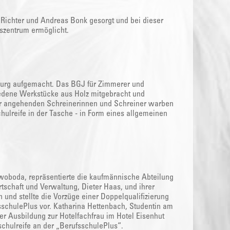
k Richter und Andreas Bonk gesorgt und bei dieser
szentrum ermöglicht.
burg aufgemacht. Das BGJ für Zimmerer und
hiedene Werkstücke aus Holz mitgebracht und
der angehenden Schreinerinnen und Schreiner warben
chulreife in der Tasche - in Form eines allgemeinen
oboda, repräsentierte die kaufmännische Abteilung
rtschaft und Verwaltung, Dieter Haas, und ihrer
und stellte die Vorzüge einer Doppelqualifizierung
sschulePlus vor. Katharina Hettenbach, Studentin am
er Ausbildung zur Hotelfachfrau im Hotel Eisenhut
chulreife an der „BerufsschulePlus“.