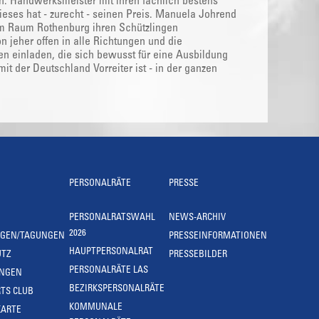
den. Handwerksmeister mit ihren fachlich bestens
dieses hat - zurecht - seinen Preis. Manuela Johrend
t im Raum Rothenburg ihren Schützlingen
 jeher offen in alle Richtungen und die
n einladen, die sich bewusst für eine Ausbildung
it der Deutschland Vorreiter ist - in der ganzen
PERSONALRÄTE
PRESSE
PERSONALRATSWAHL
NEWS-ARCHIV
2026
NGEN/TAGUNGEN
PRESSEINFORMATIONEN
HAUPTPERSONALRAT
UTZ
PRESSEBILDER
PERSONALRÄTE LAS
UNGEN
BEZIRKSPERSONALRÄTE
TS CLUB
KOMMUNALE
KARTE