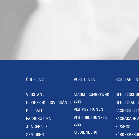
ÜBER UNS
POSITIONEN
SCHULARTEN
VORSTAND
MARKIERUNGSPUNKTE
BERUFSSCHU
2023
BEZIRKS-/KREISVERBÄNDE
BERUFSFACH
VLB-POSITIONEN
REFERATE
FACHSCHULE
VLB-FORDERUNGEN
FACHGRUPPEN
FACHAKADEM
2022
JUNGER VLB
FOS/BOS
MEDIENECHO
SENIOREN
FÖRDERBERU