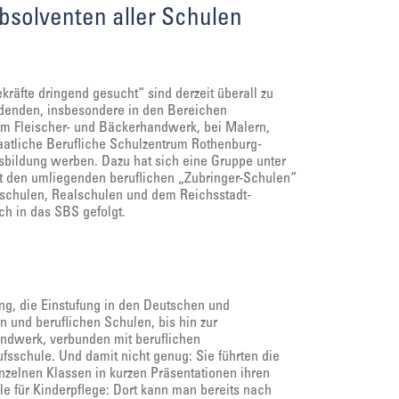
bsolventen aller Schulen
räfte dringend gesucht“ sind derzeit überall zu
ldenden, insbesondere in den Bereichen
im Fleischer- und Bäckerhandwerk, bei Malern,
taatliche Berufliche Schulzentrum Rothenburg-
usbildung werben. Dazu hat sich eine Gruppe unter
t den umliegenden beruflichen „Zubringer-Schulen“
telschulen, Realschulen und dem Reichsstadt-
h in das SBS gefolgt.
ng, die Einstufung in den Deutschen und
 und beruflichen Schulen, bis hin zur
ndwerk, verbunden mit beruflichen
fsschule. Und damit nicht genug: Sie führten die
nzelnen Klassen in kurzen Präsentationen ihren
le für Kinderpflege: Dort kann man bereits nach