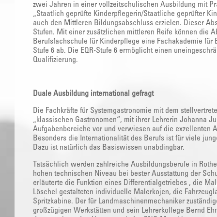
zwei Jahren in einer vollzeitschulischen Ausbildung mit Pr
„Staatlich geprüfte Kinderpflegerin/Staatliche geprüfter Ki
auch den Mittleren Bildungsabschluss erzielen. Dieser Abs
Stufen. Mit einer zusätzlichen mittleren Reife können die
Berufsfachschule für Kinderpflege eine Fachakademie für 
Stufe 6 ab. Die EQR-Stufe 6 ermöglicht einen uneingeschr
Qualifizierung.
Duale Ausbildung international gefragt
Die Fachkräfte für Systemgastronomie mit dem stellvertret
„klassischen Gastronomen“, mit ihrer Lehrerin Johanna Jur
Aufgabenbereiche vor und verwiesen auf die exzellenten A
Besonders die Internationalität des Berufs ist für viele jun
Dazu ist natürlich das Basiswissen unabdingbar.
Tatsächlich werden zahlreiche Ausbildungsberufe in Rothe
hohen technischen Niveau bei bester Ausstattung der Sch
erläuterte die Funktion eines Differentialgetriebes , die 
Löschel gestalteten individuelle Malerkojen, die Fahrzeugla
Spritzkabine. Der für Landmaschinenmechaniker zuständige
großzügigen Werkstätten und sein Lehrerkollege Bernd Eh