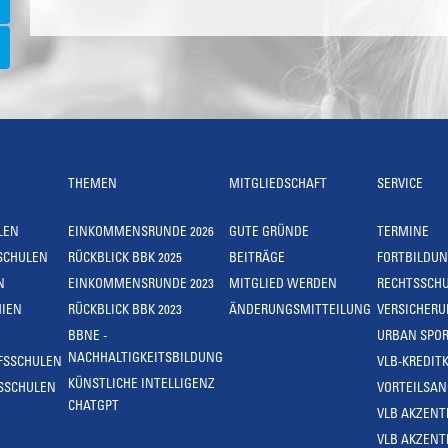
THEMEN
MITGLIEDSCHAFT
SERVICE
LEN
EINKOMMENSRUNDE 2026
GUTE GRÜNDE
TERMINE
SCHULEN
RÜCKBLICK BBK 2025
BEITRÄGE
FORTBILDU
N
EINKOMMENSRUNDE 2023
MITGLIED WERDEN
RECHTSSCH
IEN
RÜCKBLICK BBK 2023
ÄNDERUNGSMITTEILUNG
VERSICHER
BBNE -
URBAN SPOR
NACHHALTIGKEITSBILDUNG
FSSCHULEN
VLB-KREDIT
KÜNSTLICHE INTELLIGENZ
SSCHULEN
VORTEILSA
CHATGPT
VLB AKZENT
VLB AKZENT