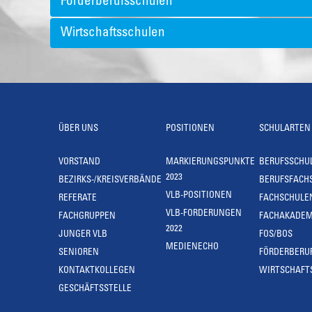
Förderberufsschulen
Wirtschaftsschulen
ÜBER UNS
POSITIONEN
SCHULARTEN
VORSTAND
MARKIERUNGSPUNKTE
BERUFSSCHU
2023
BEZIRKS-/KREISVERBÄNDE
BERUFSFACH
VLB-POSITIONEN
REFERATE
FACHSCHULE
VLB-FORDERUNGEN
FACHGRUPPEN
FACHAKADEM
2022
JUNGER VLB
FOS/BOS
MEDIENECHO
SENIOREN
FÖRDERBERU
KONTAKTKOLLEGEN
WIRTSCHAFT
GESCHÄFTSSTELLE