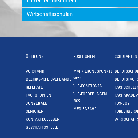
Förderberufsschulen
Wirtschaftsschulen
ÜBER UNS
POSITIONEN
SCHULARTEN
VORSTAND
MARKIERUNGSPUNKTE
BERUFSSCHU
2023
BEZIRKS-/KREISVERBÄNDE
BERUFSFACH
VLB-POSITIONEN
REFERATE
FACHSCHULE
VLB-FORDERUNGEN
FACHGRUPPEN
FACHAKADEM
2022
JUNGER VLB
FOS/BOS
MEDIENECHO
SENIOREN
FÖRDERBERU
KONTAKTKOLLEGEN
WIRTSCHAFT
GESCHÄFTSSTELLE