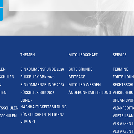
THEMEN
MITGLIEDSCHAFT
SERVICE
LEN
EINKOMMENSRUNDE 2026
GUTE GRÜNDE
TERMINE
SCHULEN
RÜCKBLICK BBK 2025
BEITRÄGE
FORTBILDU
N
EINKOMMENSRUNDE 2023
MITGLIED WERDEN
RECHTSSCH
IEN
RÜCKBLICK BBK 2023
ÄNDERUNGSMITTEILUNG
VERSICHER
BBNE -
URBAN SPOR
NACHHALTIGKEITSBILDUNG
FSSCHULEN
VLB-KREDIT
KÜNSTLICHE INTELLIGENZ
SSCHULEN
VORTEILSA
CHATGPT
VLB AKZENT
VLB AKZENT