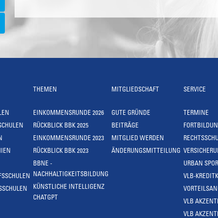
THEMEN
MITGLIEDSCHAFT
SERVICE
LEN
EINKOMMENSRUNDE 2026
GUTE GRÜNDE
TERMINE
SCHULEN
RÜCKBLICK BBK 2025
BEITRÄGE
FORTBILDU
N
EINKOMMENSRUNDE 2023
MITGLIED WERDEN
RECHTSSCH
IEN
RÜCKBLICK BBK 2023
ÄNDERUNGSMITTEILUNG
VERSICHER
BBNE -
URBAN SPOR
NACHHALTIGKEITSBILDUNG
FSSCHULEN
VLB-KREDIT
KÜNSTLICHE INTELLIGENZ
SSCHULEN
VORTEILSA
CHATGPT
VLB AKZENT
VLB AKZENT