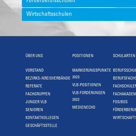
Förderberufsschulen
Wirtschaftsschulen
ÜBER UNS
POSITIONEN
SCHULARTEN
VORSTAND
MARKIERUNGSPUNKTE
BERUFSSCHU
2023
BEZIRKS-/KREISVERBÄNDE
BERUFSFACH
VLB-POSITIONEN
REFERATE
FACHSCHULE
VLB-FORDERUNGEN
FACHGRUPPEN
FACHAKADEM
2022
JUNGER VLB
FOS/BOS
MEDIENECHO
SENIOREN
FÖRDERBERU
KONTAKTKOLLEGEN
WIRTSCHAFT
GESCHÄFTSSTELLE