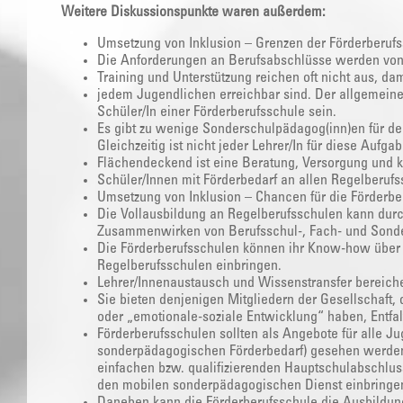
Weitere Diskussionspunkte waren außerdem:
Umsetzung von Inklusion – Grenzen der Förderberuf
Die Anforderungen an Berufsabschlüsse werden vo
Training und Unterstützung reichen oft nicht aus, da
jedem Jugendlichen erreichbar sind. Der allgemeine 
Schüler/In einer Förderberufsschule sein.
Es gibt zu wenige Sonderschulpädagog(inn)en für d
Gleichzeitig ist nicht jeder Lehrer/In für diese Aufga
Flächendeckend ist eine Beratung, Versorgung und 
Schüler/Innen mit Förderbedarf an allen Regelberufs
Umsetzung von Inklusion – Chancen für die Förderbe
Die Vollausbildung an Regelberufsschulen kann dur
Zusammenwirken von Berufsschul-, Fach- und Sonder
Die Förderberufsschulen können ihr Know-how über
Regelberufsschulen einbringen.
Lehrer/Innenaustausch und Wissenstransfer bereiche
Sie bieten denjenigen Mitgliedern der Gesellschaft,
oder „emotionale-soziale Entwicklung“ haben, Entfa
Förderberufsschulen sollten als Angebote für alle J
sonderpädagogischen Förderbedarf) gesehen werden;
einfachen bzw. qualifizierenden Hauptschulabschlus
den mobilen sonderpädagogischen Dienst einbringe
Daneben kann die Förderberufsschule die Ausbildun