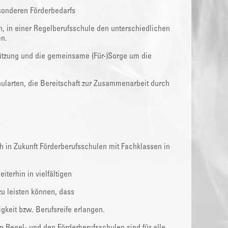
sonderen Förderbedarfs
en, in einer Regelberufsschule den unterschiedlichen
n.
tützung und die gemeinsame (Für-)Sorge um die
larten, die Bereitschaft zur Zusammenarbeit durch
 in Zukunft Förderberufsschulen mit Fachklassen in
terhin in vielfältigen
u leisten können, dass
keit bzw. Berufsreife erlangen.
 Regel- und den Förderberufsschulen sind für alle