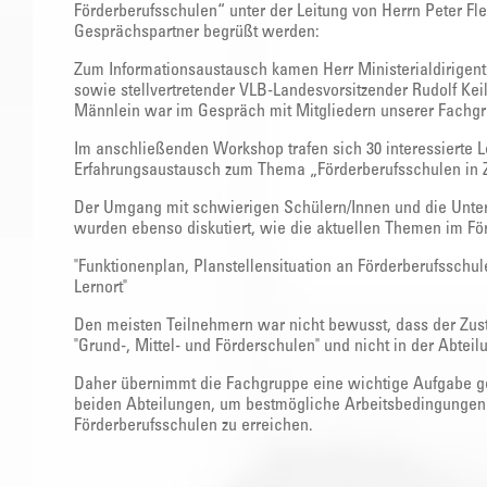
Förderberufsschulen“ unter der Leitung von Herrn Peter F
Gesprächspartner begrüßt werden:
Zum Informationsaustausch kamen Herr Ministerialdirigen
sowie stellvertretender VLB-Landesvorsitzender Rudolf Kei
Männlein war im Gespräch mit Mitgliedern unserer Fachg
Im anschließenden Workshop trafen sich 30 interessierte L
Erfahrungsaustausch zum Thema „Förderberufsschulen in Ze
Der Umgang mit schwierigen Schülern/Innen und die Unter
wurden ebenso diskutiert, wie die aktuellen Themen im Fö
"Funktionenplan, Planstellensituation an Förderberufsschul
Lernort"
Den meisten Teilnehmern war nicht bewusst, dass der Zust
"Grund-, Mittel- und Förderschulen" und nicht in der Abteil
Daher übernimmt die Fachgruppe eine wichtige Aufgabe ge
beiden Abteilungen, um bestmögliche Arbeitsbedingungen 
Förderberufsschulen zu erreichen.