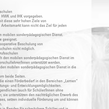
sschulen
n HWK und IHK vorgegeben.
mit diese sehr hohen Ziele von
Arbeitsmarkt kann nicht das Ziel für jeden
en mobilen sonderpädagogischen Dienst.
be geeignet.
kooperative Beschulung von
schulen nicht möglich.
rufsschulen
ch den mobilen sonderpädagogischen Dienst im
schullehrer/Innen unterstützt werden.
 den mobilen sonderpädagogischen Dienst in die
rn beide Seiten.
 die einen Förderbedarf in den Bereichen „Lernen“
ltungs- und Entwicklungsmöglichkeiten.
ugendlichen (auch für Schüler/Innen ohne
 sie unterstützen den nachträglichen Erwerb des
ses, setzen individuelle Förderung um und können
n.
g in Berufen für schwächere Schüler und in