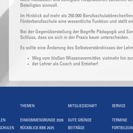
Beteiligten sinnvoll.
Im Hinblick auf mehr als 250.000 Berufsschulabbrecher/Inne
Förderberufsschule eine wesentliche Funktion und stellt ei
Bei der Gegenüberstellung der Begriffe Pädagogik und 
Schluss, dass sie sich in der Praxis kaum unterscheiden.
Es sollte eine Änderung des Selbstverständnisses der Lehre
Weg vom bloßen Wissensvermittler, vielmehr hin z
der Lehrer als Coach und Erzieher!
THEMEN
MITGLIEDSCHAFT
SERVICE
LEN
EINKOMMENSRUNDE 2026
GUTE GRÜNDE
TERMINE
SCHULEN
RÜCKBLICK BBK 2025
BEITRÄGE
FORTBILDU