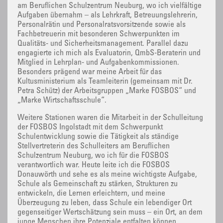
am Beruflichen Schulzentrum Neuburg, wo ich vielfältige
Aufgaben übernahm – als Lehrkraft, Betreuungslehrerin,
Personalrätin und Personalratsvorsitzende sowie als
Fachbetreuerin mit besonderen Schwerpunkten im
Qualitäts- und Sicherheitsmanagement. Parallel dazu
engagierte ich mich als Evaluatorin, QmbS-Beraterin und
Mitglied in Lehrplan- und Aufgabenkommissionen.
Besonders prägend war meine Arbeit für das
Kultusministerium als Teamleiterin (gemeinsam mit Dr.
Petra Schütz) der Arbeitsgruppen „Marke FOSBOS“ und
„Marke Wirtschaftsschule“.
Weitere Stationen waren die Mitarbeit in der Schulleitung
der FOSBOS Ingolstadt mit dem Schwerpunkt
Schulentwicklung sowie die Tätigkeit als ständige
Stellvertreterin des Schulleiters am Beruflichen
Schulzentrum Neuburg, wo ich für die FOSBOS
verantwortlich war. Heute leite ich die FOSBOS
Donauwörth und sehe es als meine wichtigste Aufgabe,
Schule als Gemeinschaft zu stärken, Strukturen zu
entwickeln, die Lernen erleichtern, und meine
Überzeugung zu leben, dass Schule ein lebendiger Ort
gegenseitiger Wertschätzung sein muss – ein Ort, an dem
junge Menschen ihre Potenziale entfalten können.