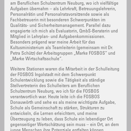
am Beruflichen Schulzentrum Neuburg, wo ich vielfältige
Aufgaben übernahm – als Lehrkraft, Betreuungslehrerin,
Personalrätin und Personalratsvorsitzende sowie als
Fachbetreuerin mit besonderen Schwerpunkten im
Qualitäts- und Sicherheitsmanagement. Parallel dazu
engagierte ich mich als Evaluatorin, QmbS-Beraterin und
Mitglied in Lehrplan- und Aufgabenkommissionen.
Besonders prägend war meine Arbeit für das
Kultusministerium als Teamleiterin (gemeinsam mit Dr.
Petra Schütz) der Arbeitsgruppen „Marke FOSBOS“ und
„Marke Wirtschaftsschule“.
Weitere Stationen waren die Mitarbeit in der Schulleitung
der FOSBOS Ingolstadt mit dem Schwerpunkt
Schulentwicklung sowie die Tätigkeit als ständige
Stellvertreterin des Schulleiters am Beruflichen
Schulzentrum Neuburg, wo ich für die FOSBOS
verantwortlich war. Heute leite ich die FOSBOS
Donauwörth und sehe es als meine wichtigste Aufgabe,
Schule als Gemeinschaft zu stärken, Strukturen zu
entwickeln, die Lernen erleichtern, und meine
Überzeugung zu leben, dass Schule ein lebendiger Ort
gegenseitiger Wertschätzung sein muss – ein Ort, an dem
junge Menschen ihre Potenziale entfalten können.