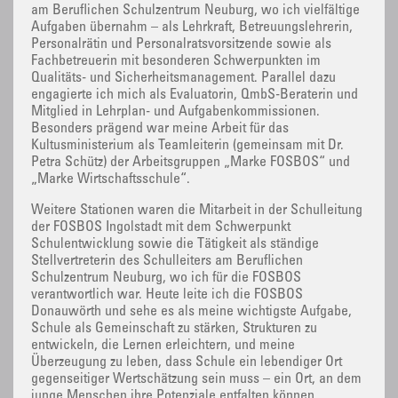
am Beruflichen Schulzentrum Neuburg, wo ich vielfältige
Aufgaben übernahm – als Lehrkraft, Betreuungslehrerin,
Personalrätin und Personalratsvorsitzende sowie als
Fachbetreuerin mit besonderen Schwerpunkten im
Qualitäts- und Sicherheitsmanagement. Parallel dazu
engagierte ich mich als Evaluatorin, QmbS-Beraterin und
Mitglied in Lehrplan- und Aufgabenkommissionen.
Besonders prägend war meine Arbeit für das
Kultusministerium als Teamleiterin (gemeinsam mit Dr.
Petra Schütz) der Arbeitsgruppen „Marke FOSBOS“ und
„Marke Wirtschaftsschule“.
Weitere Stationen waren die Mitarbeit in der Schulleitung
der FOSBOS Ingolstadt mit dem Schwerpunkt
Schulentwicklung sowie die Tätigkeit als ständige
Stellvertreterin des Schulleiters am Beruflichen
Schulzentrum Neuburg, wo ich für die FOSBOS
verantwortlich war. Heute leite ich die FOSBOS
Donauwörth und sehe es als meine wichtigste Aufgabe,
Schule als Gemeinschaft zu stärken, Strukturen zu
entwickeln, die Lernen erleichtern, und meine
Überzeugung zu leben, dass Schule ein lebendiger Ort
gegenseitiger Wertschätzung sein muss – ein Ort, an dem
junge Menschen ihre Potenziale entfalten können.