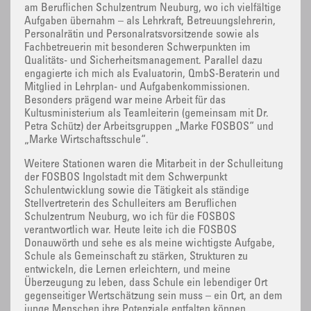
am Beruflichen Schulzentrum Neuburg, wo ich vielfältige
Aufgaben übernahm – als Lehrkraft, Betreuungslehrerin,
Personalrätin und Personalratsvorsitzende sowie als
Fachbetreuerin mit besonderen Schwerpunkten im
Qualitäts- und Sicherheitsmanagement. Parallel dazu
engagierte ich mich als Evaluatorin, QmbS-Beraterin und
Mitglied in Lehrplan- und Aufgabenkommissionen.
Besonders prägend war meine Arbeit für das
Kultusministerium als Teamleiterin (gemeinsam mit Dr.
Petra Schütz) der Arbeitsgruppen „Marke FOSBOS“ und
„Marke Wirtschaftsschule“.
Weitere Stationen waren die Mitarbeit in der Schulleitung
der FOSBOS Ingolstadt mit dem Schwerpunkt
Schulentwicklung sowie die Tätigkeit als ständige
Stellvertreterin des Schulleiters am Beruflichen
Schulzentrum Neuburg, wo ich für die FOSBOS
verantwortlich war. Heute leite ich die FOSBOS
Donauwörth und sehe es als meine wichtigste Aufgabe,
Schule als Gemeinschaft zu stärken, Strukturen zu
entwickeln, die Lernen erleichtern, und meine
Überzeugung zu leben, dass Schule ein lebendiger Ort
gegenseitiger Wertschätzung sein muss – ein Ort, an dem
junge Menschen ihre Potenziale entfalten können.