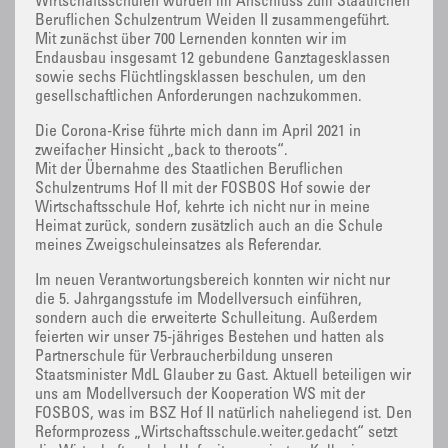
Wirtschaftsschulen wurden im Anschluss zum Staatlichen
Beruflichen Schulzentrum Weiden II zusammengeführt.
Mit zunächst über 700 Lernenden konnten wir im
Endausbau insgesamt 12 gebundene Ganztagesklassen
sowie sechs Flüchtlingsklassen beschulen, um den
gesellschaftlichen Anforderungen nachzukommen.
Die Corona-Krise führte mich dann im April 2021 in
zweifacher Hinsicht „back to theroots“.
Mit der Übernahme des Staatlichen Beruflichen
Schulzentrums Hof II mit der FOSBOS Hof sowie der
Wirtschaftsschule Hof, kehrte ich nicht nur in meine
Heimat zurück, sondern zusätzlich auch an die Schule
meines Zweigschuleinsatzes als Referendar.
Im neuen Verantwortungsbereich konnten wir nicht nur
die 5. Jahrgangsstufe im Modellversuch einführen,
sondern auch die erweiterte Schulleitung. Außerdem
feierten wir unser 75-jähriges Bestehen und hatten als
Partnerschule für Verbraucherbildung unseren
Staatsminister MdL Glauber zu Gast. Aktuell beteiligen wir
uns am Modellversuch der Kooperation WS mit der
FOSBOS, was im BSZ Hof II natürlich naheliegend ist. Den
Reformprozess „Wirtschaftsschule.weiter.gedacht“ setzt