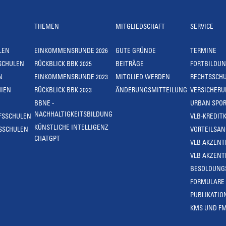
THEMEN
MITGLIEDSCHAFT
SERVICE
LEN
EINKOMMENSRUNDE 2026
GUTE GRÜNDE
TERMINE
SCHULEN
RÜCKBLICK BBK 2025
BEITRÄGE
FORTBILDU
N
EINKOMMENSRUNDE 2023
MITGLIED WERDEN
RECHTSSCH
IEN
RÜCKBLICK BBK 2023
ÄNDERUNGSMITTEILUNG
VERSICHER
BBNE -
URBAN SPOR
NACHHALTIGKEITSBILDUNG
FSSCHULEN
VLB-KREDIT
KÜNSTLICHE INTELLIGENZ
SSCHULEN
VORTEILSA
CHATGPT
VLB AKZENT
VLB AKZENT
BESOLDUNG
FORMULARE
PUBLIKATIO
KMS UND F