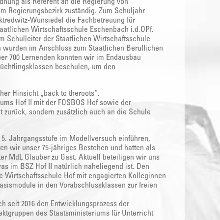
rdnung als Referent an die Regierung von
 im Regierungsbezirk zuständig. Zum Schuljahr
tredwitz-Wunsiedel die Fachbetreuung für
taatlichen Wirtschaftsschule Eschenbach i.d.OPf.
m Schulleiter der Staatlichen Wirtschaftsschule
n wurden im Anschluss zum Staatlichen Beruflichen
ber 700 Lernenden konnten wir im Endausbau
üchtlingsklassen beschulen, um den
her Hinsicht „back to theroots“.
rums Hof II mit der FOSBOS Hof sowie der
t zurück, sondern zusätzlich auch an die Schule
 5. Jahrgangsstufe im Modellversuch einführen,
en wir unser 75-jähriges Bestehen und hatten als
er MdL Glauber zu Gast. Aktuell beteiligen wir uns
 im BSZ Hof II natürlich naheliegend ist. Den
e Wirtschaftsschule Hof mit engagierten Kolleginnen
Basismodule in den Vorabschlussklassen zur freien
h seit 2016 den Entwicklungsprozess der
ktgruppen des Staatsministeriums für Unterricht