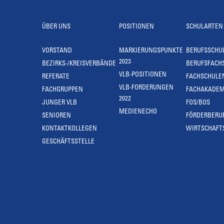
ÜBER UNS
POSITIONEN
SCHULARTEN
VORSTAND
MARKIERUNGSPUNKTE
BERUFSSCHU
2023
BEZIRKS-/KREISVERBÄNDE
BERUFSFACH
VLB-POSITIONEN
REFERATE
FACHSCHULE
VLB-FORDERUNGEN
FACHGRUPPEN
FACHAKADEM
2022
JUNGER VLB
FOS/BOS
MEDIENECHO
SENIOREN
FÖRDERBERU
KONTAKTKOLLEGEN
WIRTSCHAFT
GESCHÄFTSSTELLE