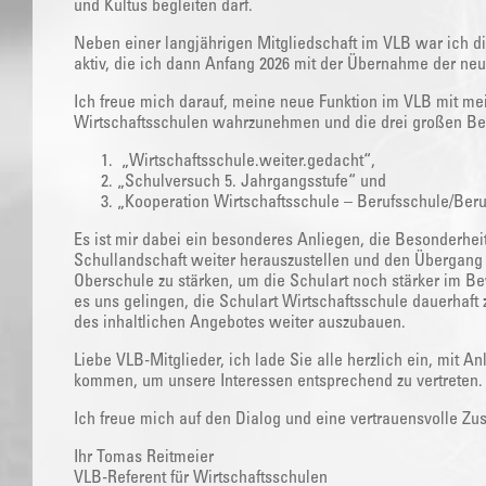
und Kultus begleiten darf.
Neben einer langjährigen Mitgliedschaft im VLB war ich d
aktiv, die ich dann Anfang 2026 mit der Übernahme der 
Ich freue mich darauf, meine neue Funktion im VLB mit me
Wirtschaftsschulen wahrzunehmen und die drei großen Bere
„Wirtschaftsschule.weiter.gedacht“,
„Schulversuch 5. Jahrgangsstufe“ und
„Kooperation Wirtschaftsschule – Berufsschule/Beru
Es ist mir dabei ein besonderes Anliegen, die Besonderheit
Schullandschaft weiter herauszustellen und den Übergang 
Oberschule zu stärken, um die Schulart noch stärker im Be
es uns gelingen, die Schulart Wirtschaftsschule dauerhaft 
des inhaltlichen Angebotes weiter auszubauen.
Liebe VLB-Mitglieder, ich lade Sie alle herzlich ein, mit A
kommen, um unsere Interessen entsprechend zu vertreten.
Ich freue mich auf den Dialog und eine vertrauensvolle Zu
Ihr Tomas Reitmeier
VLB-Referent für Wirtschaftsschulen