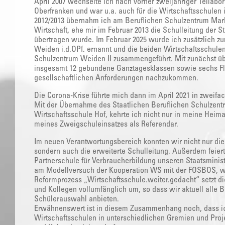
April 2007 wechselte ich nach vorher zweijähriger Teilabo
Oberfranken und war u.a. auch für die Wirtschaftsschulen
2012/2013 übernahm ich am Beruflichen Schulzentrum Mark
Wirtschaft, ehe mir im Februar 2013 die Schulleitung der S
übertragen wurde. Im Februar 2025 wurde ich zusätzlich zu
Weiden i.d.OPf. ernannt und die beiden Wirtschaftsschule
Schulzentrum Weiden II zusammengeführt. Mit zunächst ü
insgesamt 12 gebundene Ganztagesklassen sowie sechs Fl
gesellschaftlichen Anforderungen nachzukommen.
Die Corona-Krise führte mich dann im April 2021 in zweifac
Mit der Übernahme des Staatlichen Beruflichen Schulzent
Wirtschaftsschule Hof, kehrte ich nicht nur in meine Heima
meines Zweigschuleinsatzes als Referendar.
Im neuen Verantwortungsbereich konnten wir nicht nur die
sondern auch die erweiterte Schulleitung. Außerdem feiert
Partnerschule für Verbraucherbildung unseren Staatsminist
am Modellversuch der Kooperation WS mit der FOSBOS, was
Reformprozess „Wirtschaftsschule.weiter.gedacht“ setzt di
und Kollegen vollumfänglich um, so dass wir aktuell alle 
Schülerauswahl anbieten.
Erwähnenswert ist in diesem Zusammenhang noch, dass ic
Wirtschaftsschulen in unterschiedlichen Gremien und Proje