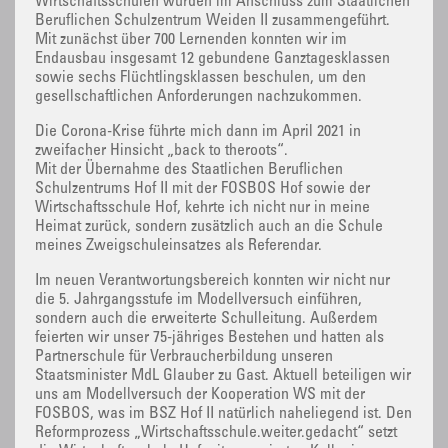
Wirtschaftsschulen wurden im Anschluss zum Staatlichen
Beruflichen Schulzentrum Weiden II zusammengeführt.
Mit zunächst über 700 Lernenden konnten wir im
Endausbau insgesamt 12 gebundene Ganztagesklassen
sowie sechs Flüchtlingsklassen beschulen, um den
gesellschaftlichen Anforderungen nachzukommen.
Die Corona-Krise führte mich dann im April 2021 in
zweifacher Hinsicht „back to theroots“.
Mit der Übernahme des Staatlichen Beruflichen
Schulzentrums Hof II mit der FOSBOS Hof sowie der
Wirtschaftsschule Hof, kehrte ich nicht nur in meine
Heimat zurück, sondern zusätzlich auch an die Schule
meines Zweigschuleinsatzes als Referendar.
Im neuen Verantwortungsbereich konnten wir nicht nur
die 5. Jahrgangsstufe im Modellversuch einführen,
sondern auch die erweiterte Schulleitung. Außerdem
feierten wir unser 75-jähriges Bestehen und hatten als
Partnerschule für Verbraucherbildung unseren
Staatsminister MdL Glauber zu Gast. Aktuell beteiligen wir
uns am Modellversuch der Kooperation WS mit der
FOSBOS, was im BSZ Hof II natürlich naheliegend ist. Den
Reformprozess „Wirtschaftsschule.weiter.gedacht“ setzt