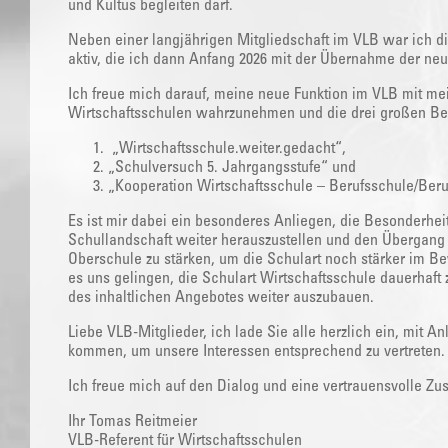
und Kultus begleiten darf.
Neben einer langjährigen Mitgliedschaft im VLB war ich d
aktiv, die ich dann Anfang 2026 mit der Übernahme der 
Ich freue mich darauf, meine neue Funktion im VLB mit me
Wirtschaftsschulen wahrzunehmen und die drei großen Bere
„Wirtschaftsschule.weiter.gedacht“,
„Schulversuch 5. Jahrgangsstufe“ und
„Kooperation Wirtschaftsschule – Berufsschule/Beru
Es ist mir dabei ein besonderes Anliegen, die Besonderheit
Schullandschaft weiter herauszustellen und den Übergang 
Oberschule zu stärken, um die Schulart noch stärker im Be
es uns gelingen, die Schulart Wirtschaftsschule dauerhaft 
des inhaltlichen Angebotes weiter auszubauen.
Liebe VLB-Mitglieder, ich lade Sie alle herzlich ein, mit A
kommen, um unsere Interessen entsprechend zu vertreten.
Ich freue mich auf den Dialog und eine vertrauensvolle Zu
Ihr Tomas Reitmeier
VLB-Referent für Wirtschaftsschulen