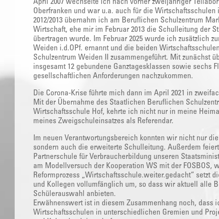
April 2007 wechselte ich nach vorher zweijähriger Teilabo
Oberfranken und war u.a. auch für die Wirtschaftsschulen
2012/2013 übernahm ich am Beruflichen Schulzentrum Mark
Wirtschaft, ehe mir im Februar 2013 die Schulleitung der S
übertragen wurde. Im Februar 2025 wurde ich zusätzlich zu
Weiden i.d.OPf. ernannt und die beiden Wirtschaftsschule
Schulzentrum Weiden II zusammengeführt. Mit zunächst ü
insgesamt 12 gebundene Ganztagesklassen sowie sechs Fl
gesellschaftlichen Anforderungen nachzukommen.
Die Corona-Krise führte mich dann im April 2021 in zweifac
Mit der Übernahme des Staatlichen Beruflichen Schulzent
Wirtschaftsschule Hof, kehrte ich nicht nur in meine Heima
meines Zweigschuleinsatzes als Referendar.
Im neuen Verantwortungsbereich konnten wir nicht nur die
sondern auch die erweiterte Schulleitung. Außerdem feiert
Partnerschule für Verbraucherbildung unseren Staatsminist
am Modellversuch der Kooperation WS mit der FOSBOS, was
Reformprozess „Wirtschaftsschule.weiter.gedacht“ setzt di
und Kollegen vollumfänglich um, so dass wir aktuell alle 
Schülerauswahl anbieten.
Erwähnenswert ist in diesem Zusammenhang noch, dass ic
Wirtschaftsschulen in unterschiedlichen Gremien und Proje