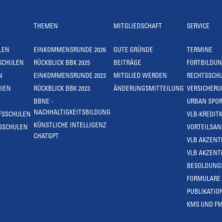
THEMEN
MITGLIEDSCHAFT
SERVICE
LEN
EINKOMMENSRUNDE 2026
GUTE GRÜNDE
TERMINE
SCHULEN
RÜCKBLICK BBK 2025
BEITRÄGE
FORTBILDU
N
EINKOMMENSRUNDE 2023
MITGLIED WERDEN
RECHTSSCH
IEN
RÜCKBLICK BBK 2023
ÄNDERUNGSMITTEILUNG
VERSICHER
BBNE -
URBAN SPOR
NACHHALTIGKEITSBILDUNG
FSSCHULEN
VLB-KREDIT
KÜNSTLICHE INTELLIGENZ
SSCHULEN
VORTEILSA
CHATGPT
VLB AKZENT
VLB AKZENT
BESOLDUNG
FORMULARE
PUBLIKATIO
KMS UND F