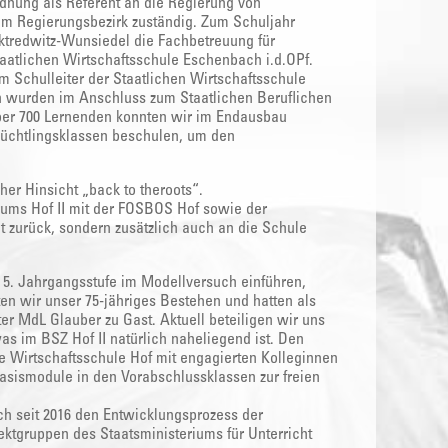
rdnung als Referent an die Regierung von
 im Regierungsbezirk zuständig. Zum Schuljahr
tredwitz-Wunsiedel die Fachbetreuung für
taatlichen Wirtschaftsschule Eschenbach i.d.OPf.
m Schulleiter der Staatlichen Wirtschaftsschule
n wurden im Anschluss zum Staatlichen Beruflichen
ber 700 Lernenden konnten wir im Endausbau
üchtlingsklassen beschulen, um den
her Hinsicht „back to theroots“.
rums Hof II mit der FOSBOS Hof sowie der
t zurück, sondern zusätzlich auch an die Schule
 5. Jahrgangsstufe im Modellversuch einführen,
en wir unser 75-jähriges Bestehen und hatten als
er MdL Glauber zu Gast. Aktuell beteiligen wir uns
 im BSZ Hof II natürlich naheliegend ist. Den
e Wirtschaftsschule Hof mit engagierten Kolleginnen
Basismodule in den Vorabschlussklassen zur freien
h seit 2016 den Entwicklungsprozess der
ktgruppen des Staatsministeriums für Unterricht