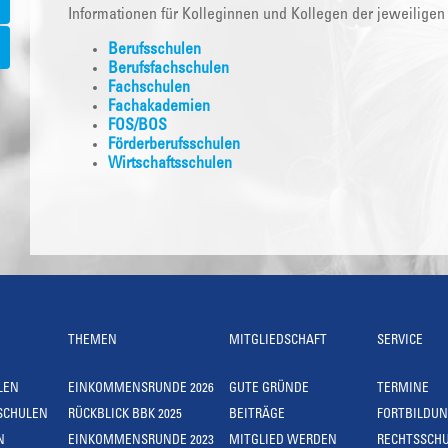
Informationen für Kolleginnen und Kollegen der jeweiligen
Berufsschulen
Berufsfachschulen
Fachschulen
Fachakademien
FOS/BOS
Förderberufsschulen
Wirtschaftsschulen
THEMEN
MITGLIEDSCHAFT
SERVICE
LEN
EINKOMMENSRUNDE 2026
GUTE GRÜNDE
TERMINE
SCHULEN
RÜCKBLICK BBK 2025
BEITRÄGE
FORTBILDU
N
EINKOMMENSRUNDE 2023
MITGLIED WERDEN
RECHTSSCH