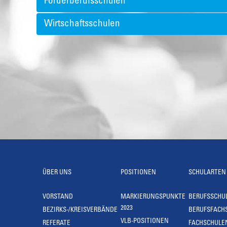
Förderberufsschulen
Wirtschaftsschulen
ÜBER UNS
POSITIONEN
SCHULARTEN
VORSTAND
MARKIERUNGSPUNKTE
BERUFSSCHU
2023
BEZIRKS-/KREISVERBÄNDE
BERUFSFACH
VLB-POSITIONEN
REFERATE
FACHSCHULE