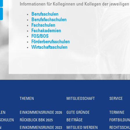
Informationen für Kolleginnen und Kollegen der jeweiligen
Berufsschulen
Berufsfachschulen
Fachschulen
Fachakademien
FOS/BOS
Förderberufsschulen
Wirtschaftsschulen
THEMEN
MITGLIEDSCHAFT
SERVICE
LEN
EINKOMMENSRUNDE 2026
GUTE GRÜNDE
TERMINE
SCHULEN
RÜCKBLICK BBK 2025
BEITRÄGE
FORTBILDU
N
EINKOMMENSRUNDE 2023
MITGLIED WERDEN
RECHTSSCH