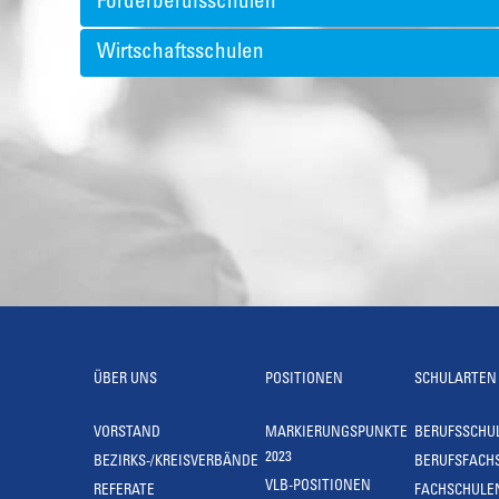
Förderberufsschulen
Wirtschaftsschulen
ÜBER UNS
POSITIONEN
SCHULARTEN
VORSTAND
MARKIERUNGSPUNKTE
BERUFSSCHU
2023
BEZIRKS-/KREISVERBÄNDE
BERUFSFACH
VLB-POSITIONEN
REFERATE
FACHSCHULE