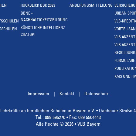
IEN
RÜCKBLICK BBK 2023
ÄNDERUNGSMITTEILUNG
VERSICHER
BBNE -
URBAN SPOR
NACHHALTIGKEITSBILDUNG
FSSCHULEN
VLB-KREDIT
KÜNSTLICHE INTELLIGENZ
SSCHULEN
VORTEILSA
CHATGPT
VLB AKZENT
VLB AKZENT
BESOLDUNG
FORMULARE
PUBLIKATIO
KMS UND F
Impressum
Kontakt
Datenschutz
Lehrkräfte an beruflichen Schulen in Bayern e.V. • Dachauer Straße 
Tel.: 089 595270 • Fax: 089 5504443
Alle Rechte © 2026 • VLB Bayern