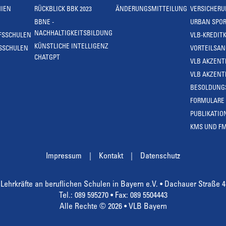
IEN
RÜCKBLICK BBK 2023
ÄNDERUNGSMITTEILUNG
VERSICHER
BBNE -
URBAN SPOR
NACHHALTIGKEITSBILDUNG
FSSCHULEN
VLB-KREDIT
KÜNSTLICHE INTELLIGENZ
SSCHULEN
VORTEILSA
CHATGPT
VLB AKZENT
VLB AKZENT
BESOLDUNG
FORMULARE
PUBLIKATIO
KMS UND F
Impressum
Kontakt
Datenschutz
Lehrkräfte an beruflichen Schulen in Bayern e.V. • Dachauer Straße 
Tel.: 089 595270 • Fax: 089 5504443
Alle Rechte © 2026 • VLB Bayern