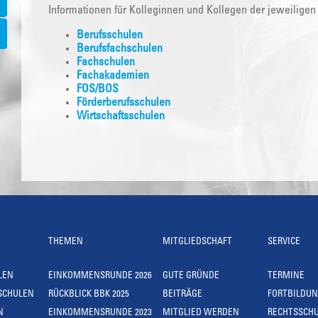
Informationen für Kolleginnen und Kollegen der jeweiligen
Berufsschulen
Berufsfachschulen
Fachschulen
Fachakademien
FOS/BOS
Förderberufsschulen
Wirtschaftsschulen
THEMEN
MITGLIEDSCHAFT
SERVICE
LEN
EINKOMMENSRUNDE 2026
GUTE GRÜNDE
TERMINE
SCHULEN
RÜCKBLICK BBK 2025
BEITRÄGE
FORTBILDU
N
EINKOMMENSRUNDE 2023
MITGLIED WERDEN
RECHTSSCH