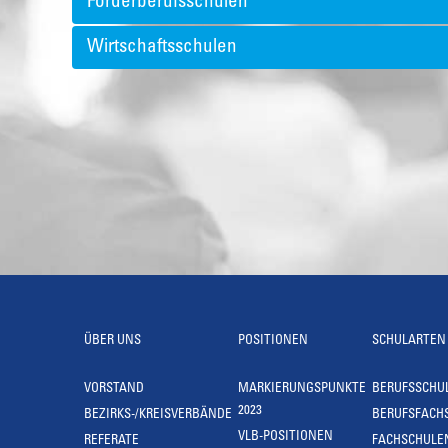
Förderberufsschulen
Wirtschaftsschulen
ÜBER UNS
POSITIONEN
SCHULARTEN
VORSTAND
MARKIERUNGSPUNKTE
BERUFSSCHU
2023
BEZIRKS-/KREISVERBÄNDE
BERUFSFACH
VLB-POSITIONEN
REFERATE
FACHSCHULE